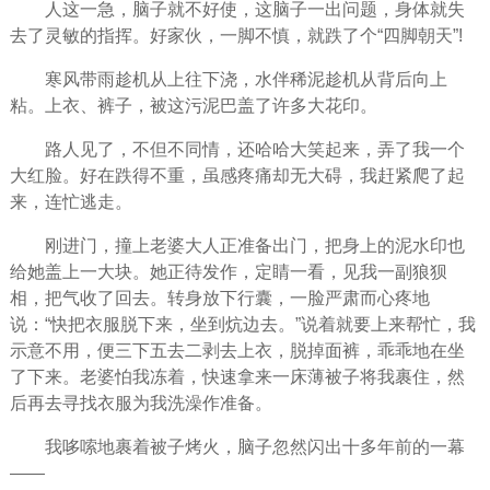
人这一急，脑子就不好使，这脑子一出问题，身体就失
去了灵敏的指挥。好家伙，一脚不慎，就跌了个“四脚朝天”!
寒风带雨趁机从上往下浇，水伴稀泥趁机从背后向上
粘。上衣、裤子，被这污泥巴盖了许多大花印。
路人见了，不但不同情，还哈哈大笑起来，弄了我一个
大红脸。好在跌得不重，虽感疼痛却无大碍，我赶紧爬了起
来，连忙逃走。
刚进门，撞上老婆大人正准备出门，把身上的泥水印也
给她盖上一大块。她正待发作，定睛一看，见我一副狼狈
相，把气收了回去。转身放下行囊，一脸严肃而心疼地
说：“快把衣服脱下来，坐到炕边去。”说着就要上来帮忙，我
示意不用，便三下五去二剥去上衣，脱掉面裤，乖乖地在坐
了下来。老婆怕我冻着，快速拿来一床薄被子将我裹住，然
后再去寻找衣服为我洗澡作准备。
我哆嗦地裹着被子烤火，脑子忽然闪出十多年前的一幕
——