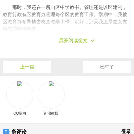
那时，我还在一所山区中学教书。管理还是以区建制，
教育行政有区教育办管理每个区的教育工作。学期中，我被
区教育办领导抽去检查教学工作。刚好，那天我正是去女友
所在的学校检查。
展开阅读全文
说是女友，其实“八”字还没一撇，在心里的认定还只有百
分之五十的把握，为啥?因为还只有我这百分之五十同意呀，
她还没向我明确表过态呢。
上一篇
没有了
冬天的早晨，虽然起了雾，但我感觉天还比较暖和，所
以也就穿了一身秋装。可是到了中午，寒潮突如其来，同去
的三个人都穿得不多。吃过午饭后，检查组长说：“你就留下
来把未检查完的工作做完，我们两人就先打道回府，别一起
同在这儿‘买冻肉’了。”
我很诧异反问：“怎么能丢下我不管呢?”
QQ空间
新浪微博
“你在这里会有人关照的。”组长说着向另外一名组员使了
个眼色，那人心领神会，随声附和着“是是是”。
条评论
登录
0