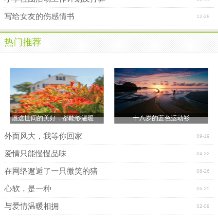
晚饭，也是学校就着我，送到了她的住处。
写给女友的伤感情书
12-28
学校领导和老师们很知趣，晚餐一完，陆陆续续走了。
我便在她房里坐着烤火，与她聊侃。几个小时下来，都说了
热门推荐
些什么，到现在我一句也不记得了。
这也不用猜，无非是说一些讨她欢心的话，用一些顺她
心意的词。在这样的场景中，谁还不说一些甜言蜜语?除非他
不想找老婆。
时间过得真快，几个小时眨眼便过去了，时钟已经越过
晚上十二点。可是，外面的雨却并未停下来。此时，学校里
愿这世间的美好，都能够温暖的恰到好处
十八岁的蓝色运动衫
的其他教师，都已进入梦乡。我有点儿心急了，回去是必须
外面风大，我等你回家
09-19
的，况且，我知道她是不会留我过夜的。
爱情只能慢慢品味
04-22
我也这么想，既然真心爱她，就要尊重她，不能使她为
在网络邂逅了一只微笑的猪
难，更不能强迫她。于是，我决定要走，她说去叫醒一个单
06-26
身老师，睡到天亮了再走。可我不同意，我告诉她，我“很忌
心软，是一种
06-25
生”，不大喜欢与不太熟悉的人睡觉，不然一晚不能入眠。她
与爱情温暖相拥
也不好强人所难，只好随我的意。怎么办呢?看来只能冒雨回
02-09