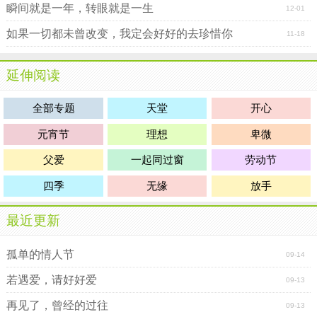
家了。
瞬间就是一年，转眼就是一生
12-01
夜，已经很深了。天，变得更冷了。又不好意思再去向
如果一切都未曾改变，我定会好好的去珍惜你
11-18
男老师借衣服，只好仍然披着她那床被单，撑着她那把布面
不大的花伞，便悄悄地走了出来，她也轻手轻脚地送我。
延伸阅读
到了学校大门口，就要离别了，此时此刻，她也忽然感
觉到了我对于她的重要，便轻轻地倾入我的怀中，我顺手用
全部专题
天堂
开心
被子将她裹了起来，我听到了她急促的呼吸声，我敢肯定她
元宵节
理想
卑微
也感觉到了我的心跳加快。
父爱
一起同过窗
劳动节
我忽然听到她喃喃地说：“你就别走了，在这儿住吧，我
四季
无缘
放手
就交给你了!”听了她这声音不大的话，一股暖流顿时在我胸中
奔涌，脑海里即刻闪出一个念头：那就住了吧。
最近更新
这个念头一闪完，一股冷风灌来，把我的思维吹得冷静
了下来：不行，如果是这样，我在她的心目中的形象就会轰
孤单的情人节
09-14
然倒塌，这对她也是一种极不尊重，自然也从客观上降低了
若遇爱，请好好爱
09-13
我的人格。
再见了，曾经的过往
09-13
我决心要走，她见我思考了一会儿作出这个坚毅的决