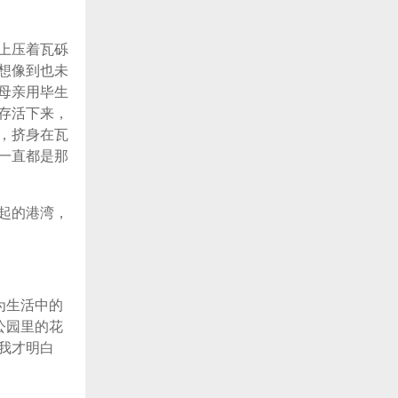
上压着瓦砾
想像到也未
母亲用毕生
存活下来，
，挤身在瓦
一直都是那
起的港湾，
为生活中的
公园里的花
我才明白