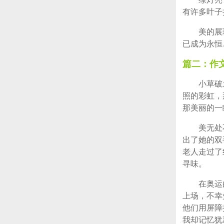
有许多叶子
美的展
已成为永恒
篇二：作
小草破
照的彩虹，
那美丽的一
美无处
出了她的双
老人走过了
寻味。
在奥运
上场，不幸
他们用屏障
我却记忆犹