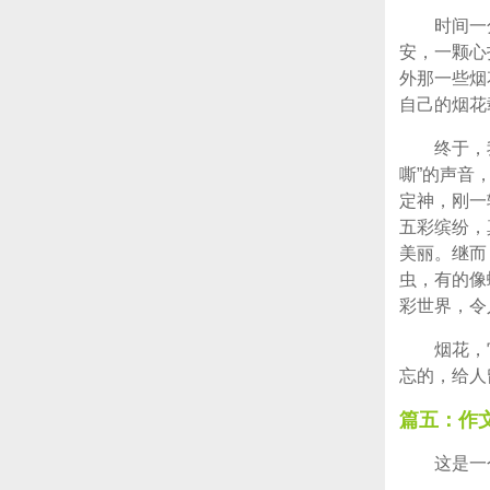
时间一
安，一颗心
外那一些烟
自己的烟花
终于，
嘶”的声音
定神，刚一
五彩缤纷，
美丽。继而
虫，有的像
彩世界，令
烟花，
忘的，给人
篇五：作
这是一