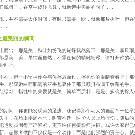
挣脱树干，在空中旋转飞舞，就像诗中美丽的句子……
现，并不需要太多时间，有时只需要一瞬，就像那片树叶，但在
……
文最美丽的瞬间
土而出，那是美；秋叶如纷飞的蝴蝶飘然落下，那是美；暴风雨
那是美。美，单纯而自然，不需任何的精雕细琢。请打开你的心
瞬间吧！
不在，但一不留神便会与你擦肩而过。擦亮你的眼睛看看吧！那
手。那双嫩白而肥满的双手包裹住了那只颤抖布满了纹路的手。
红绿灯，指缝中的关爱就是美，简单而质朴，是是、多么的撩人
的期间，你更能发现美的足迹。还记得那个动人的画面？一位举
失手，在场上疼痛不已，叫苦不迭。医护人员上场疗伤，随后的
把运动员围得严严紧紧，更不许任何摄影师拍摄。或许大家都已
新。志愿者做的不仅仅是一个动作，而是他们强烈的责任心。就