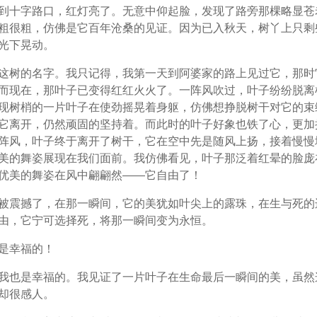
到十字路口，红灯亮了。无意中仰起脸，发现了路旁那棵略显苍
粗很粗，仿佛是它百年沧桑的见证。因为已入秋天，树丫上只剩
光下晃动。
这树的名字。我只记得，我第一天到阿婆家的路上见过它，那时
而现在，那叶子已变得红红火火了。一阵风吹过，叶子纷纷脱离
现树梢的一片叶子在使劲摇晃着身躯，仿佛想挣脱树干对它的束
它离开，仍然顽固的坚持着。而此时的叶子好象也铁了心，更加
阵风，叶子终于离开了树干，它在空中先是随风上扬，接着慢慢
美的舞姿展现在我们面前。我仿佛看见，叶子那泛着红晕的脸庞
优美的舞姿在风中翩翩然——它自由了！
被震撼了，在那一瞬间，它的美犹如叶尖上的露珠，在生与死的
由，它宁可选择死，将那一瞬间变为永恒。
是幸福的！
我也是幸福的。我见证了一片叶子在生命最后一瞬间的美，虽然
却很感人。