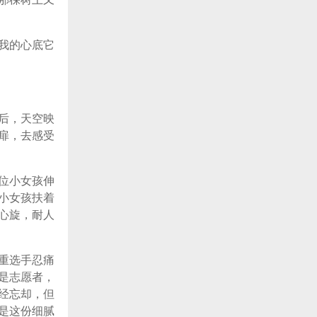
我的心底它
后，天空映
扉，去感受
位小女孩伸
小女孩扶着
心旋，耐人
重选手忍痛
是志愿者，
经忘却，但
是这份细腻