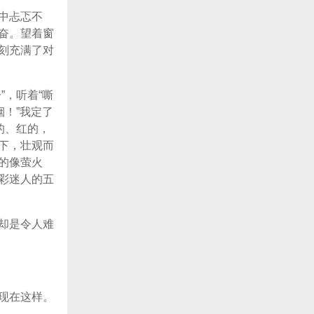
中忐忑不
奋。望着窗
刻充满了对
”，听着“嘶
！”我定了
的、红的，
下，壮观而
的像萤火
彩迷人的五
却是令人难
现在这样。