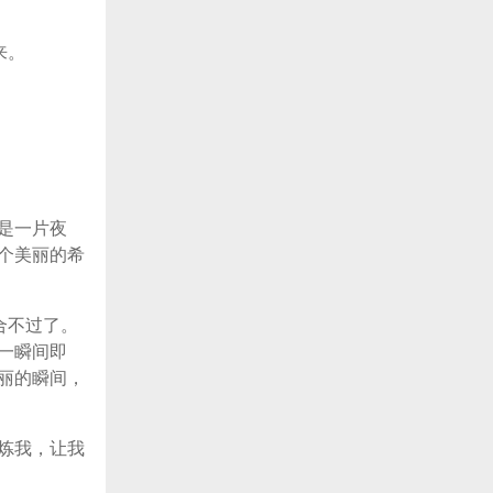
来。
是一片夜
个美丽的希
合不过了。
一瞬间即
丽的瞬间，
炼我，让我