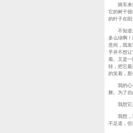
骑车来
它的树干很
的叶子在阳
不知道
多么绿啊！
意间，我发
乎并不想让
着。又是一
转，把它最
的笑着，那
我的心
舞。为了自
我想它
我想，
不足道，但