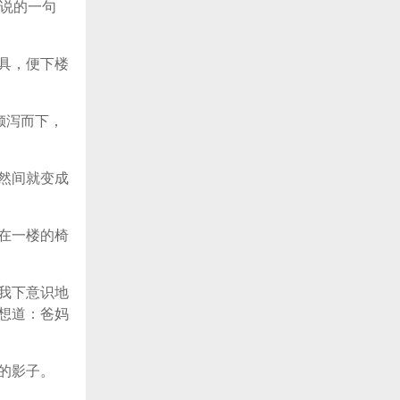
上说的一句
具，便下楼
倾泻而下，
然间就变成
在一楼的椅
我下意识地
想道：爸妈
的影子。