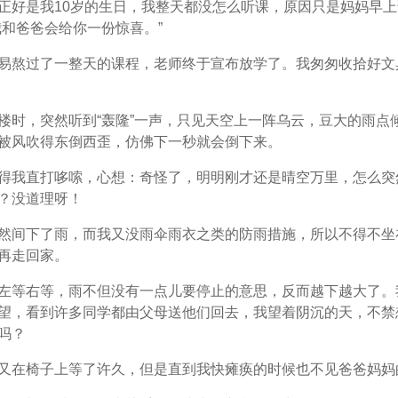
正好是我10岁的生日，我整天都没怎么听课，原因只是妈妈早
我和爸爸会给你一份惊喜。”
易熬过了一整天的课程，老师终于宣布放学了。我匆匆收拾好文
楼时，突然听到“轰隆”一声，只见天空上一阵乌云，豆大的雨点
被风吹得东倒西歪，仿佛下一秒就会倒下来。
得我直打哆嗦，心想：奇怪了，明明刚才还是晴空万里，怎么突
？没道理呀！
然间下了雨，而我又没雨伞雨衣之类的防雨措施，所以不得不坐
再走回家。
左等右等，雨不但没有一点儿要停止的意思，反而越下越大了。
望，看到许多同学都由父母送他们回去，我望着阴沉的天，不禁
吗？
又在椅子上等了许久，但是直到我快瘫痪的时候也不见爸爸妈妈