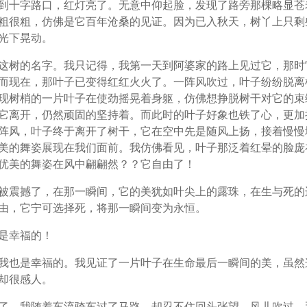
到十字路口，红灯亮了。无意中仰起脸，发现了路旁那棵略显苍
粗很粗，仿佛是它百年沧桑的见证。因为已入秋天，树丫上只剩
光下晃动。
这树的名字。我只记得，我第一天到阿婆家的路上见过它，那时
而现在，那叶子已变得红红火火了。一阵风吹过，叶子纷纷脱离
现树梢的一片叶子在使劲摇晃着身躯，仿佛想挣脱树干对它的束
它离开，仍然顽固的坚持着。而此时的叶子好象也铁了心，更加
阵风，叶子终于离开了树干，它在空中先是随风上扬，接着慢慢
美的舞姿展现在我们面前。我仿佛看见，叶子那泛着红晕的脸庞
优美的舞姿在风中翩翩然？？它自由了！
被震撼了，在那一瞬间，它的美犹如叶尖上的露珠，在生与死的
由，它宁可选择死，将那一瞬间变为永恒。
是幸福的！
我也是幸福的。我见证了一片叶子在生命最后一瞬间的美，虽然
却很感人。
了，我随着车流骑车过了马路，却忍不住回头张望。风儿吹过，