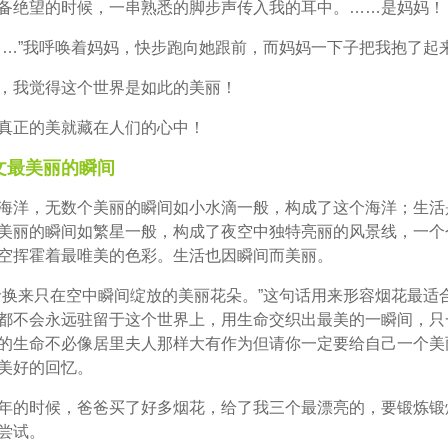
备绝望的时候，一串熟悉的脚步声传入我的耳中。……是妈妈！
……”我呼唤着妈妈，快步跑向她跟前，而妈妈一下子把我抱了起
，我觉得这个世界是如此的美丽！
真正的美就藏在人们的心中！
文最美丽的瞬间
海洋，无数个美丽的瞬间如小水滴一般，构成了这个海洋；生活
美丽的瞬间如繁星一般，构成了夜空中独特亮丽的风景线，一个
空挥霍着最唯美的色彩。生活也因瞬间而美丽。
命换来只在空中瞬间绽放的美丽花朵。”这句话用来形容烟花最适
都不会永远驻留于这个世界上，用生命交织出最美的一瞬间，只
的生命不必像居里夫人那样大有作为但请你一定要给自己一个美
美好的回忆。
年的时候，爸爸买了好多烟花，给了我三个最漂亮的，要锻炼锻
尝试。