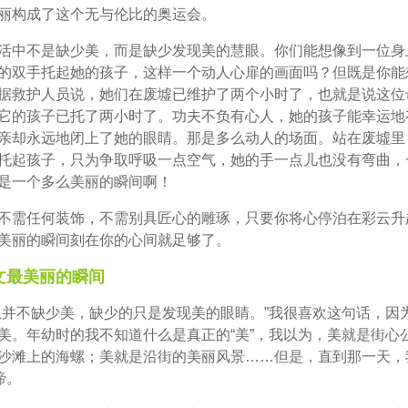
丽构成了这个无与伦比的奥运会。
活中不是缺少美，而是缺少发现美的慧眼。你们能想像到一位身
的双手托起她的孩子，这样一个动人心扉的画面吗？但既是你能
据救护人员说，她们在废墟已维护了两个小时了，也就是说这位
它的孩子已托了两小时了。功夫不负有心人，她的孩子能幸运地
亲却永远地闭上了她的眼睛。那是多么动人的场面。站在废墟里
托起孩子，只为争取呼吸一点空气，她的手一点儿也没有弯曲，
是一个多么美丽的瞬间啊！
不需任何装饰，不需别具匠心的雕琢，只要你将心停泊在彩云升
美丽的瞬间刻在你的心间就足够了。
文最美丽的瞬间
上并不缺少美，缺少的只是发现美的眼睛。”我很喜欢这句话，因
美。年幼时的我不知道什么是真正的“美”，我以为，美就是街心
沙滩上的海螺；美就是沿街的美丽风景……但是，直到那一天，
谛。