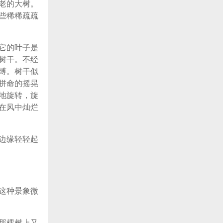
老的大树。
些稀稀疏疏
它的叶子是
树干。不经
缚。树干似
拼命的摇晃
地旋转，旋
在风中灿烂
边缘轻轻起
这种景象微
那棵树上又