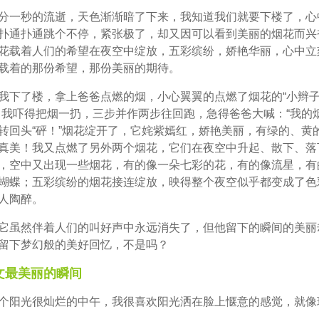
分一秒的流逝，天色渐渐暗了下来，我知道我们就要下楼了，心
扑通扑通跳个不停，紧张极了，却又因可以看到美丽的烟花而兴
花载着人们的希望在夜空中绽放，五彩缤纷，娇艳华丽，心中立
载着的那份希望，那份美丽的期待。
我下了楼，拿上爸爸点燃的烟，小心翼翼的点燃了烟花的“小辫子
，我吓得把烟一扔，三步并作两步往回跑，急得爸爸大喊：“我的烟
转回头“砰！”烟花绽开了，它姹紫嫣红，娇艳美丽，有绿的、黄
真美！我又点燃了另外两个烟花，它们在夜空中升起、散下、落
，空中又出现一些烟花，有的像一朵七彩的花，有的像流星，有
蝴蝶；五彩缤纷的烟花接连绽放，映得整个夜空似乎都变成了色
人陶醉。
它虽然伴着人们的叫好声中永远消失了，但他留下的瞬间的美丽
留下梦幻般的美好回忆，不是吗？
文最美丽的瞬间
个阳光很灿烂的中午，我很喜欢阳光洒在脸上惬意的感觉，就像