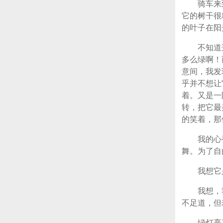
骑车来
它的树干很
的叶子在阳
不知道
多么绿啊！
意间，我发
乎并不想让
着。又是一
转，把它最
的笑着，那
我的心
舞。为了自
我想它
我想，
不足道，但
绿灯亮