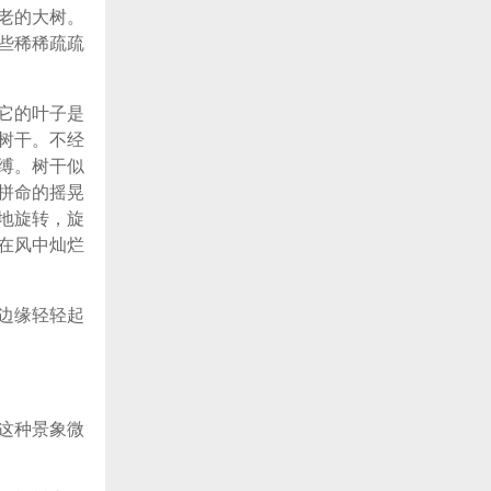
老的大树。
些稀稀疏疏
它的叶子是
树干。不经
缚。树干似
拼命的摇晃
地旋转，旋
在风中灿烂
边缘轻轻起
这种景象微