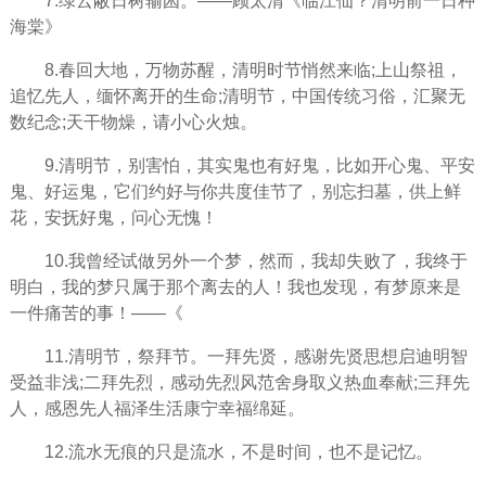
7.绿云蔽日树输囷。――顾太清《临江仙？清明前一日种
海棠》
8.春回大地，万物苏醒，清明时节悄然来临;上山祭祖，
追忆先人，缅怀离开的生命;清明节，中国传统习俗，汇聚无
数纪念;天干物燥，请小心火烛。
9.清明节，别害怕，其实鬼也有好鬼，比如开心鬼、平安
鬼、好运鬼，它们约好与你共度佳节了，别忘扫墓，供上鲜
花，安抚好鬼，问心无愧！
10.我曾经试做另外一个梦，然而，我却失败了，我终于
明白，我的梦只属于那个离去的人！我也发现，有梦原来是
一件痛苦的事！――《
11.清明节，祭拜节。一拜先贤，感谢先贤思想启迪明智
受益非浅;二拜先烈，感动先烈风范舍身取义热血奉献;三拜先
人，感恩先人福泽生活康宁幸福绵延。
12.流水无痕的只是流水，不是时间，也不是记忆。