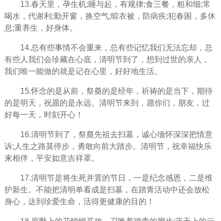
13.春天里，孕生机;睡与起，有规律;食三餐，粗和细;常
喝水，代谢利;勤开窗，换空气;晾衣被，防病疾;犯春困，多休
息;重养生，好身体。
14.总有些事情不会重来，总有些记忆我们无法忘却，总
有些人我们会珍藏在心底，清明节到了，想到过世的亲人，
我们唯一能做的就是记在心里，好好地生活。
15.怀念的是从前，祭奠的是经年，祈祷的是当下，期待
的是明天，祝愿的是永远。清明节来到，愿你们，朋友，过
好每一天，时刻开心！
16.清明节到了，祭奠先祖去扫墓，诚心缅怀深深把情意
诉;人生之路莫停步，勇敢向前大踏步。清明节，祝幸福快乐
来相伴，平安如意吉祥罩。
17.清明节是将生死并置的节日，一是纪念感恩，二是维
护新生。不能把清明单看成是扫墓，在踏青活动中还会放松
身心，达到珍爱生命，活得更健康的目的！