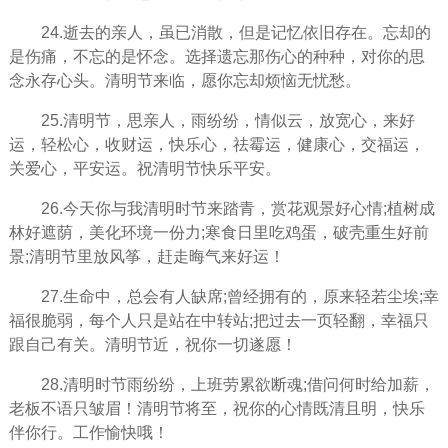
24.逝去的亲人，虽已消散，但是记忆依旧存在。忘却的
是伤痛，不忘的是怀念。选择遗忘那伤心的种种，对你的思
念永存心头。清明节来临，愿你忘却烦恼无忧愁。
25.清明节，思亲人，雨纷纷，情似云，放宽心，来好
运，轻松心，收财运，快乐心，祛霉运，健康心，交福运，
关爱心，平安运。祝清明节快乐平安。
26.今天你与我清明时节来踏青，赏花观景好心情;植树成
林好遮荫，美化环境一份力;寒食日里吃鸡蛋，破壳重生好前
景;清明节里放风筝，赶走晦气来好运！
27.生命中，总会有人缺席;曾经拥有的，原来轻若尘埃;幸
福很脆弱，每个人只是站在中转站;把过去一页轻翻，幸福只
跟自己有关。清明节近，祝你一切遂愿！
28.清明时节雨纷纷，上班劳累欲断魂;借问何时给加薪，
老板不语只皱眉！清明节将至，祝你的心情既清且明，快乐
伴你行。工作愉快哦！