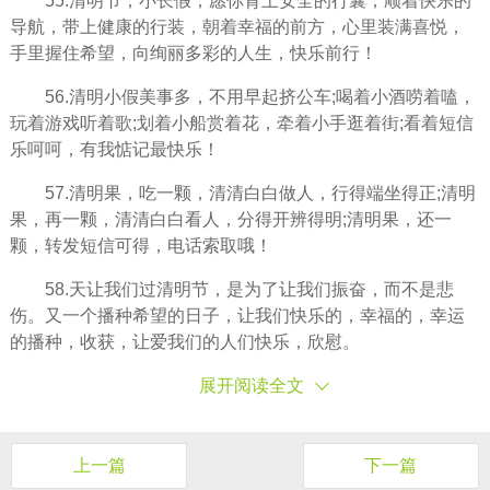
55.清明节，小长假，愿你背上安全的行囊，顺着快乐的
导航，带上健康的行装，朝着幸福的前方，心里装满喜悦，
手里握住希望，向绚丽多彩的人生，快乐前行！
56.清明小假美事多，不用早起挤公车;喝着小酒唠着嗑，
玩着游戏听着歌;划着小船赏着花，牵着小手逛着街;看着短信
乐呵呵，有我惦记最快乐！
57.清明果，吃一颗，清清白白做人，行得端坐得正;清明
果，再一颗，清清白白看人，分得开辨得明;清明果，还一
颗，转发短信可得，电话索取哦！
58.天让我们过清明节，是为了让我们振奋，而不是悲
伤。又一个播种希望的日子，让我们快乐的，幸福的，幸运
的播种，收获，让爱我们的人们快乐，欣慰。
展开阅读全文
上一篇
下一篇