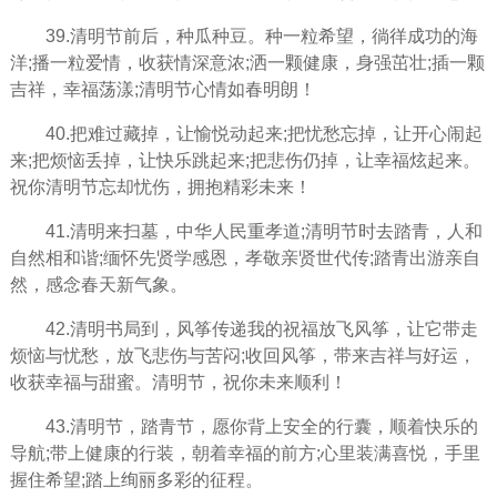
39.清明节前后，种瓜种豆。种一粒希望，徜徉成功的海
洋;播一粒爱情，收获情深意浓;洒一颗健康，身强茁壮;插一颗
吉祥，幸福荡漾;清明节心情如春明朗！
40.把难过藏掉，让愉悦动起来;把忧愁忘掉，让开心闹起
来;把烦恼丢掉，让快乐跳起来;把悲伤仍掉，让幸福炫起来。
祝你清明节忘却忧伤，拥抱精彩未来！
41.清明来扫墓，中华人民重孝道;清明节时去踏青，人和
自然相和谐;缅怀先贤学感恩，孝敬亲贤世代传;踏青出游亲自
然，感念春天新气象。
42.清明书局到，风筝传递我的祝福放飞风筝，让它带走
烦恼与忧愁，放飞悲伤与苦闷;收回风筝，带来吉祥与好运，
收获幸福与甜蜜。清明节，祝你未来顺利！
43.清明节，踏青节，愿你背上安全的行囊，顺着快乐的
导航;带上健康的行装，朝着幸福的前方;心里装满喜悦，手里
握住希望;踏上绚丽多彩的征程。