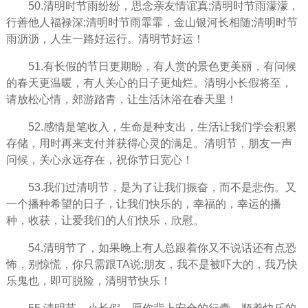
50.清明时节雨纷纷，思念亲友情谊真;清明时节雨濛濛，
行善他人福禄深;清明时节雨霏霏，金山银河长相随;清明时节
雨沥沥，人生一路好运行。清明节好运！
51.有长假的节日更期盼，有人赏的景色更美丽，有问候
的春天更温暖，有人关心的日子更灿烂。清明小长假将至，
请放松心情，郊游踏青，让生活沐浴在春天里！
52.感情是笔收入，生命是种支出，生活让我们学会积累
存储，用时再来支付并获得心灵的满足。清明节，朋友一声
问候，关心永远存在，祝你节日宽心！
53.我们过清明节，是为了让我们振奋，而不是悲伤。又
一个播种希望的日子，让我们快乐的，幸福的，幸运的播
种，收获，让爱我们的人们快乐，欣慰。
54.清明节了，如果晚上有人总跟着你又不说话还有点恐
怖，别惊慌，你只需跟TA说;朋友，我不是被吓大的，我乃快
乐鬼也，即可脱险，清明节快乐！