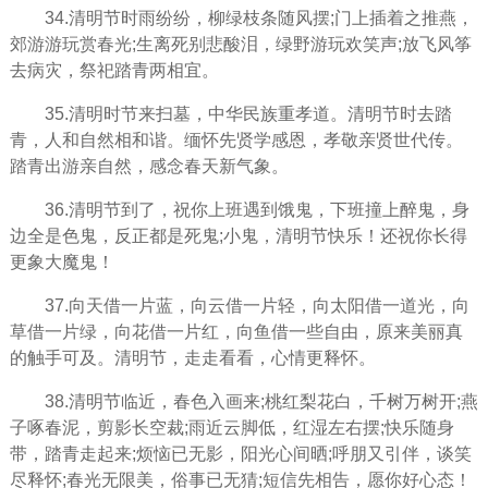
34.清明节时雨纷纷，柳绿枝条随风摆;门上插着之推燕，
郊游游玩赏春光;生离死别悲酸泪，绿野游玩欢笑声;放飞风筝
去病灾，祭祀踏青两相宜。
35.清明时节来扫墓，中华民族重孝道。清明节时去踏
青，人和自然相和谐。缅怀先贤学感恩，孝敬亲贤世代传。
踏青出游亲自然，感念春天新气象。
36.清明节到了，祝你上班遇到饿鬼，下班撞上醉鬼，身
边全是色鬼，反正都是死鬼;小鬼，清明节快乐！还祝你长得
更象大魔鬼！
37.向天借一片蓝，向云借一片轻，向太阳借一道光，向
草借一片绿，向花借一片红，向鱼借一些自由，原来美丽真
的触手可及。清明节，走走看看，心情更释怀。
38.清明节临近，春色入画来;桃红梨花白，千树万树开;燕
子啄春泥，剪影长空裁;雨近云脚低，红湿左右摆;快乐随身
带，踏青走起来;烦恼已无影，阳光心间晒;呼朋又引伴，谈笑
尽释怀;春光无限美，俗事已无猜;短信先相告，愿你好心态！