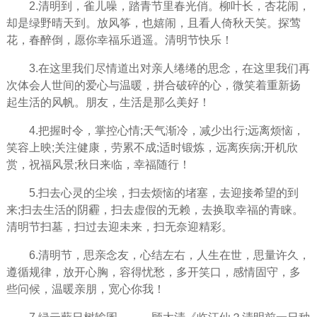
2.清明到，雀儿噪，踏青节里春光俏。柳叶长，杏花闹，
却是绿野晴天到。放风筝，也嬉闹，且看人倚秋天笑。探莺
花，春醉倒，愿你幸福乐逍遥。清明节快乐！
3.在这里我们尽情道出对亲人绻绻的思念，在这里我们再
次体会人世间的爱心与温暖，拼合破碎的心，微笑着重新扬
起生活的风帆。朋友，生活是那么美好！
4.把握时令，掌控心情;天气渐冷，减少出行;远离烦恼，
笑容上映;关注健康，劳累不成;适时锻炼，远离疾病;开机欣
赏，祝福风景;秋日来临，幸福随行！
5.扫去心灵的尘埃，扫去烦恼的堵塞，去迎接希望的到
来;扫去生活的阴霾，扫去虚假的无赖，去换取幸福的青睐。
清明节扫墓，扫过去迎未来，扫无奈迎精彩。
6.清明节，思亲念友，心结左右，人生在世，思量许久，
遵循规律，放开心胸，容得忧愁，多开笑口，感情固守，多
些问候，温暖亲朋，宽心你我！