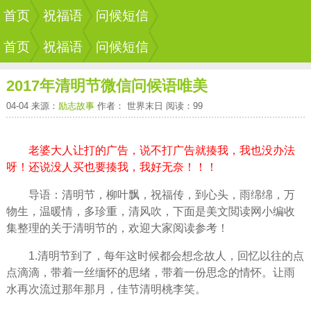
首页
祝福语
问候短信
首页
祝福语
问候短信
2017年清明节微信问候语唯美
04-04 来源：
励志故事
作者： 世界末日 阅读：99
老婆大人让打的广告，说不打广告就揍我，我也没办法
呀！还说没人买也要揍我，我好无奈！！！
导语：清明节，柳叶飘，祝福传，到心头，雨绵绵，万
物生，温暖情，多珍重，清风吹，下面是美文閲读网小编收
集整理的关于清明节的，欢迎大家阅读参考！
1.清明节到了，每年这时候都会想念故人，回忆以往的点
点滴滴，带着一丝缅怀的思绪，带着一份思念的情怀。让雨
水再次流过那年那月，佳节清明桃李笑。