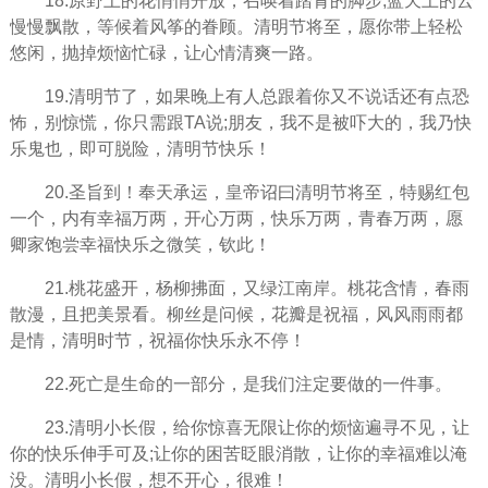
18.原野上的花悄悄开放，召唤着踏青的脚步;蓝天上的云
慢慢飘散，等候着风筝的眷顾。清明节将至，愿你带上轻松
悠闲，抛掉烦恼忙碌，让心情清爽一路。
19.清明节了，如果晚上有人总跟着你又不说话还有点恐
怖，别惊慌，你只需跟TA说;朋友，我不是被吓大的，我乃快
乐鬼也，即可脱险，清明节快乐！
20.圣旨到！奉天承运，皇帝诏曰清明节将至，特赐红包
一个，内有幸福万两，开心万两，快乐万两，青春万两，愿
卿家饱尝幸福快乐之微笑，钦此！
21.桃花盛开，杨柳拂面，又绿江南岸。桃花含情，春雨
散漫，且把美景看。柳丝是问候，花瓣是祝福，风风雨雨都
是情，清明时节，祝福你快乐永不停！
22.死亡是生命的一部分，是我们注定要做的一件事。
23.清明小长假，给你惊喜无限让你的烦恼遍寻不见，让
你的快乐伸手可及;让你的困苦眨眼消散，让你的幸福难以淹
没。清明小长假，想不开心，很难！