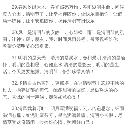
29.春风吹绿大地，春光照亮万物，春雨滋润生命，问候
暖入心田，清明节了，让幸福伴随你，让快乐拥抱你，让健
康环绕你，让平安追随你，祝你清明节日快乐！
30.风，是清明节的安静，让心防松，雨，是清明节的氛
围，让神宁康，朋友，我让时间风雨兼程，带我祝福给你，
希望你清明节心清身康。
31.明明的是天光，清清的是溪水，春和景明;清清的是缅
怀，明明的是相思，心如止水;清清的是愁云，明明的是生
活，今天更要把握。清明节，倍加珍惜真情！
32.多情自古伤离别，更那堪，在这清明节！忘掉不快的
过去，抛弃忧郁的晦气，酝酿甜蜜的回忆，磨砺豁达的心
态。真诚的问一声候，愿你如意心宽！
33.清风载着叮咛，明月写满祝福，云儿传递思念，细雨
滋润心扉，春泥吐露芬芳，星光洒满希望，清明小长假，尽
情享受这份清闲，收拾好心情，照顾好自己！