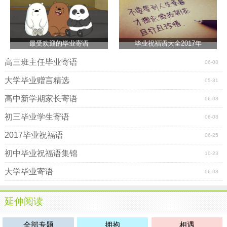
你们在我眼中就像一个孩子，单纯，可爱，真诚全都在
你们眼睛里，身上。我是你们的教官，也是你们生命中的一
个过客，过去了可能就不曾相识，请原谅我到现在还有些同
最受欢迎的毕业寄语
毕业祝福语大全2017年
学的名字都叫不出来。可能也有客观原因，但是军人不讲理
高三班主任毕业寄语
06-08
由。终归都是要分开，有很多的不舍都不能去抵触纪律，看
着你们的心得写的很真很感动，也很有爱。我从小黑变成了
大学毕业赠言精选
05-31
白帅，谢谢你们赋予我这么神圣而又新奇的“名字”。如果可以
高中新学期家长寄语
06-08
我还是不愿意离开你们，但是我并不宽广的肩上有责任，有
使命，军中男儿如钢铁，但也是会融化，我和你们一样有感
初三毕业学生寄语
06-08
情。我也坦然的承认想到明天就要和你们分开我流了几滴
2017毕业祝福语
06-25
泪，但是这并不丢人。也很幸福，因为有你们，让我的生命
又多了几分姿彩。
初中毕业祝福语集锦
10-23
同学们不要悲伤，面对这个现实的社会，可能过了这个
大学毕业寄语
06-08
暑假你们就会忘记我。如果你们愿意也可以来部队看看我们
的生活。还有那些最熟悉的同学们，喵青，潘淑芬，头很大
延伸阅读
的砖头还有很有责任心的石头。我最可爱的书记，还有嘎子
村的同学们郭雪颜，冯子慧。。。刚写到一半就紧急集合
全部专题
拥抱
相遇