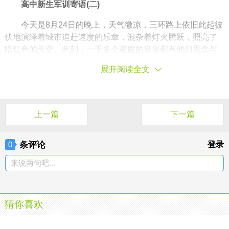
高中新生军训寄语(二)
今天是8月24日的晚上，天气微凉，三环路上依旧此起彼
伏地演绎着城市追赶速度的乐章，混杂着灯火腾跃，照亮了
暗红色的天空。此刻，一千多个家庭的目光都有他们思念与
希冀的目的地，只是目的地上的少年，挺直腰身，双手贴紧
展开阅读全文
大腿两侧，一动不动，开始了一个人的孤独坚持。
一千多人就这样站立在宽阔的风雨操场，有风，天上的
云在游走，使得月光忽隐忽现，只要稍稍抬头就会发现，不
上一篇
下一篇
特别明亮、不特别油黄、也不特别圆满的月亮，像不小心摔
落在地上的橙子，散落了本该有的质感与润泽。微弱的月光
下，一千多人同时笔挺地站着，即使无声也是一个隆重的宣
条评论
登录
0
示。
来说两句吧...
饱受争议又被寄予厚望的90后、00后，正在努力地克服
娇生惯养带来的惰性，正在咬牙抛却衣来伸手饭来张口的享
乐，正在为自己的求学之路迈出最坚定最厚实的一步。风雨
猜你喜欢
操场宽敞平坦，而这一千多名十几岁的少年，却像错错落落
地站在心灵的山路上，意志坚定者，山路夷以近，意志薄弱