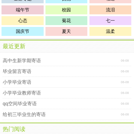
了，思路没了，我也不知道该写些什么，都想不起来了，最
后要告诉同学们，有苦才有甜，要先苦后甜。自古成大事者
端午节
校园
流泪
必先吃苦，吃得苦中苦方为人上人。你们的教官不是很帅，
心态
菊花
七一
但身上还是有点优点，也有缺点。希望你们吸取我身上的优
点排除缺点，我们要像杀毒软件一样，取优排次。
国庆节
夏天
温柔
感谢!感谢!!感谢!!!
最近更新
前世千次回眸才换得今生一见。珍惜。
高中生新学期寄语
06-08
高中新生军训寄语(四)
毕业留言寄语
06-08
青春的花开花谢，疲惫却不后悔;生命的昼日昼夜，拼搏
小学毕业寄语
06-08
而不言退。在xx高中，我们将风雨同舟，用纯真的心灵憧憬
小学毕业教师寄语
梦想的风景，用善感的思绪感悟岁月的变迁，用敏锐的头脑
06-08
洞察世事的变幻，用蓬勃的生机焕发青春的活力。
qq空间毕业寄语
06-08
燥热的夏季已经过去，在期待与欣喜中，怡人的秋日翩
给初三毕业生的寄语
06-08
然而至。亲爱的师弟师妹们，属于你们自己的大学生活已经
悄然开始，希望你们时刻准备着，再次扬帆远航!
热门阅读