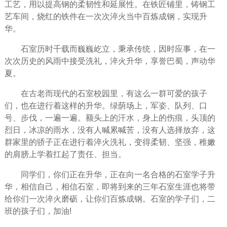
工艺，用以提高钢的柔韧性和延展性。在铁匠铺里，铸钢工
艺车间，烧红的铁件在一次次淬火当中百炼成钢，实现升
华。
石室历时千载而巍巍屹立，秉承传统，因时应事，在一
次次历史的风雨中接受洗礼，淬火升华，享誉巴蜀，声动华
夏。
在古老而现代的石室校园里，有这么一群可爱的孩子
们，也在进行着这样的升华。绿荫场上，军姿、队列、口
号、步伐，一遍一遍。额头上的汗水，身上的伤痕，头顶的
烈日，冰凉的雨水，没有人喊累喊苦，没有人选择放弃，这
群家里的骄子正在进行着淬火洗礼，变得柔韧、坚强，稚嫩
的肩膀上学着扛起了责任、担当。
同学们，你们正在升华，正在向一名合格的石室学子升
华，相信自己，相信石室，即将到来的三年石室生涯也将带
给你们一次淬火磨砺，让你们百炼成钢。石室的学子们，二
班的孩子们，加油!