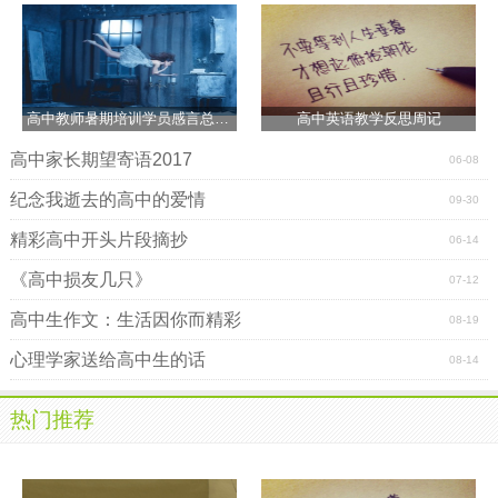
者，山路险以远，前后拉得很长。同龄人共同站在一起，虽
然无声，但是做好自己，就是对一个团队的责任，就是对同
一代人的最好的相濡以沫。年长一点的教官默默站在在前
头，时而迟疑徘徊，时而漠然而果决。虽然隔着岁月，但何
高中教师暑期培训学员感言总结：研修活动洗礼出了新“我”
高中英语教学反思周记
尝不是同一条路上的一代人。
高中家长期望寄语2017
06-08
今天是8月24日的晚上，一千多名石室家长送孩子来校军
训的第三晚。城市仍然充满热情、灯火依旧腾跃耀眼、天空
纪念我逝去的高中的爱情
09-30
仍然深沉肃穆、月光依旧黯淡惆怅。此刻，一直是家人掌中
精彩高中开头片段摘抄
06-14
宝的十几岁少年，正与他的同龄人一同笔直地站在操场上。
多么需要勇气与毅力的心中的山路，没有亲人、朋友的帮
《高中损友几只》
07-12
助，只能向上攀登，一个人!
高中生作文：生活因你而精彩
08-19
少年家人的心情自然不必像月光那样散落了本该有的质
心理学家送给高中生的话
08-14
感与润泽，少年心中怎不明了：有些事，只能一个人做。有
些关，只能一个人过。有些路啊，只能一个人走。
热门推荐
高中新生军训寄语(三)
亲爱的同学们：