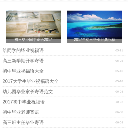
每年的这个时候，华师的校园里总是流淌着一股朝气蓬
勃的迷彩绿。每天，他们喊着嘹亮口号把你叫醒，唱着打靶
归来与你相遇。每次擦肩而过，心中都萦绕着一点点的羡
慕，一丝丝的嫉妒，因为他们比我们年轻。
半个月的军训说短不短，说长不长。想将孩子们的不良
初三毕业同学寄语2017
2017年初三毕业经典祝福
习惯完全克服，半个月是不够的;但是想让他们之间建立真挚
的友谊，半个月确实足够了。
给同学的毕业祝福语
05-31
高三新学期开学寄语
06-08
随着汇报表演的临近，每个人心中既充满了兴奋与期
待，也笼罩着不舍和无奈。整个军训，最难忘的时刻莫过于
初中毕业祝福语大全
05-16
与教官们告别。送别的情景是那么令人难忘，叫人悲伤。我
2017大学生毕业祝福语大全
05-18
很难想象还有什么样的方法能像军训一般在短短十几天中让
如此多的人对离别感到黯然魂伤。突然想起了电视里播放的
幼儿园毕业家长寄语范文
06-08
老兵退伍时的情景，一个个流血不流泪的铁血男儿在离别的
2017初中毕业祝福语
10-22
那一刻，居然泪流满面。我相信那流水都是咸的，因为真正
的泪水是很咸很咸的。
初中毕业老师寄语
06-08
我不知道为什么军训能让人与人之间建立起如此真挚的
高三班主任毕业寄语
06-08