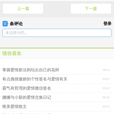
上一篇
下一篇
条评论
登录
0
来说两句吧...
猜你喜欢
再见了，我的爱情
那些年我不懂的爱情
掌握爱情新法则玩出自己的花样
09-11
有点拽很傲娇的个性签名与爱情有关
03-27
霸气有哲理的爱情微信签名
01-12
娜娜与小新的爱情交换日记
09-10
唯美爱情散文
05-27