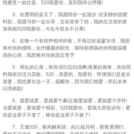
情蜜意一如往昔。520我爱你，直到我停止呼吸!
3、在透明的蓝天下，我愿陪你一起漫步 ;在安静的甜蜜
时刻，我愿与你一起分享，生命里有了你，我的生活变的更
加美丽!520我爱你，今生今世永不分离!
4、在每一个有你声相伴的夜，不再过於寂寥冷清，我想
将对你的感情，化作暖暖的阳光，期待那洒落的光明能温暖
你的心房，我想将对你的思念寄予
5、再乱的心扉，有你清扫总归清爽;再累的身体，有你照
料我依旧活力四射。520，亲爱的，我爱你，即便我们是老夫
老妻，我也要在这一天，提醒你，因为我们相爱，所以未来
闪亮精彩!
6、愿爱就爱，爱就爱个豪迈;能爱就爱，爱就爱个开怀;
当爱就爱，爱就爱个精彩。520我爱你，爱就大胆告诉你：爱
你是这辈子不变了，疼你是这辈子不换了!
7、又逢520，春风解风情。此心如月明，夜夜逐潮行。