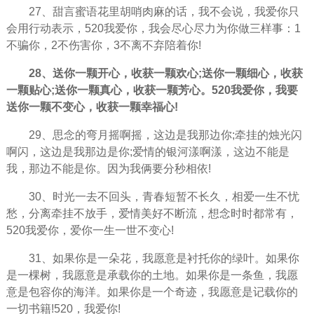
27、甜言蜜语花里胡哨肉麻的话，我不会说，我爱你只
会用行动表示，520我爱你，我会尽心尽力为你做三样事：1
不骗你，2不伤害你，3不离不弃陪着你!
28、送你一颗开心，收获一颗欢心;送你一颗细心，收获
一颗贴心;送你一颗真心，收获一颗芳心。520我爱你，我要
送你一颗不变心，收获一颗幸福心!
29、思念的弯月摇啊摇，这边是我那边你;牵挂的烛光闪
啊闪，这边是我那边是你;爱情的银河漾啊漾，这边不能是
我，那边不能是你。因为我俩要分秒相依!
30、时光一去不回头，青春短暂不长久，相爱一生不忧
愁，分离牵挂不放手，爱情美好不断流，想念时时都常有，
520我爱你，爱你一生一世不变心!
31、如果你是一朵花，我愿意是衬托你的绿叶。如果你
是一棵树，我愿意是承载你的土地。如果你是一条鱼，我愿
意是包容你的海洋。如果你是一个奇迹，我愿意是记载你的
一切书籍!520，我爱你!