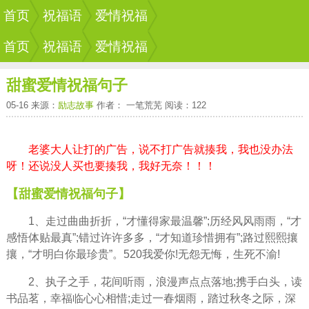
首页
祝福语
爱情祝福
首页
祝福语
爱情祝福
甜蜜爱情祝福句子
05-16 来源：
励志故事
作者： 一笔荒芜 阅读：122
老婆大人让打的广告，说不打广告就揍我，我也没办法
呀！还说没人买也要揍我，我好无奈！！！
【甜蜜爱情祝福句子】
1、走过曲曲折折，“才懂得家最温馨”;历经风风雨雨，“才
感悟体贴最真”;错过许许多多，“才知道珍惜拥有”;路过熙熙攘
攘，“才明白你最珍贵”。520我爱你!无怨无悔，生死不渝!
2、执子之手，花间听雨，浪漫声点点落地;携手白头，读
书品茗，幸福临心心相惜;走过一春烟雨，踏过秋冬之际，深