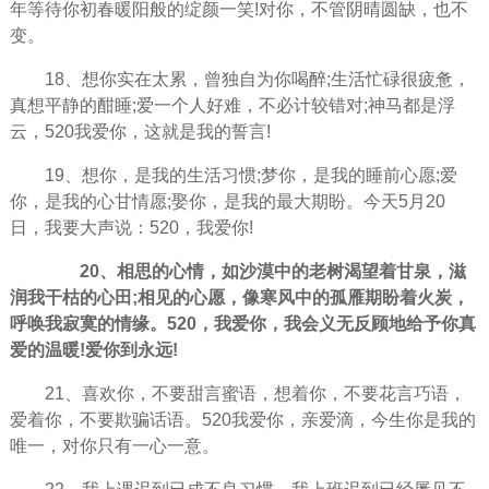
年等待你初春暖阳般的绽颜一笑!对你，不管阴晴圆缺，也不
变。
18、想你实在太累，曾独自为你喝醉;生活忙碌很疲惫，
真想平静的酣睡;爱一个人好难，不必计较错对;神马都是浮
云，520我爱你，这就是我的誓言!
19、想你，是我的生活习惯;梦你，是我的睡前心愿;爱
你，是我的心甘情愿;娶你，是我的最大期盼。今天5月20
日，我要大声说：520，我爱你!
20、相思的心情，如沙漠中的老树渴望着甘泉，滋
润我干枯的心田;相见的心愿，像寒风中的孤雁期盼着火炭，
呼唤我寂寞的情缘。520，我爱你，我会义无反顾地给予你真
爱的温暖!爱你到永远!
21、喜欢你，不要甜言蜜语，想着你，不要花言巧语，
爱着你，不要欺骗话语。520我爱你，亲爱滴，今生你是我的
唯一，对你只有一心一意。