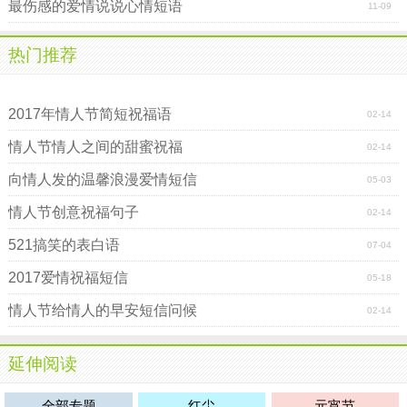
最伤感的爱情说说心情短语
11-09
热门推荐
521网络表白流行语
521真心告白的话
2017年情人节简短祝福语
02-14
情人节情人之间的甜蜜祝福
02-14
向情人发的温馨浪漫爱情短信
05-03
情人节创意祝福句子
02-14
521搞笑的表白语
07-04
2017爱情祝福短信
05-18
情人节给情人的早安短信问候
02-14
延伸阅读
全部专题
红尘
元宵节