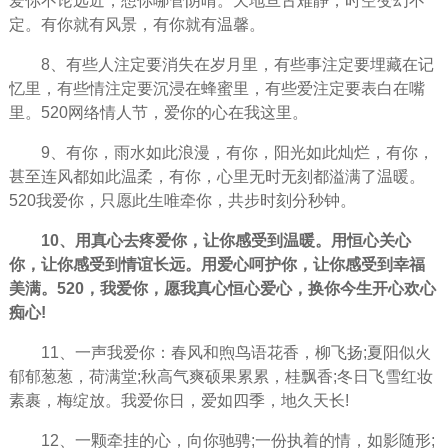
爱你不论远近，想你哪管阴晴。天地亘古难静，时空变幻不
定。有你就有风景，有你就有温馨。
8、有些人注定要消失在岁月里，有些事注定要埋藏在记
忆里，有些情注定要沉浸在蜂蜜里，有些爱注定要表白在嘴
里。520网络情人节，爱你的心在我这里。
9、有你，雨水如此浪漫，有你，阳光如此灿烂，有你，
甚至连风都如此温柔，有你，心里无时无刻都溢满了温暖。
520我爱你，只愿此生唯牵你，共步时刻分秒钟。
10、用真心去疼爱你，让你感受到温暖。用恒心关心
你，让你感受到情谊长远。用爱心呵护你，让你感受到幸福
美满。520，我爱你，愿我真心恒心爱心，换你今生开心欢心
痴心!
11、一声我爱你：春风和煦鸟语花香，柳飞扬;夏阳似火
郁郁葱葱，荷满堂;秋高气爽硕果累累，桂飘香;冬日飞雪红妆
素裹，梅绽放。我爱你日，爱如四季，地久天长!
12、一颗牵挂的心，向你驰骋;一份执着的情，如影随形;