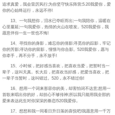
追求真爱，我会雷厉风行;为你坚守快乐阵营;5.20我爱你，爱
你的心始终运行，永远不停!
13、一句我想你，泪水已夺眶而出;一句我陪你，温暖在
心里蔓延;一句我爱你，热情的火山在喷发。520我爱你，我
愿意伴你一生一世也不悔!
14、寻找你的身影，难忘你的倩影;寻觅你的踪影，牢记
你的芳影;寻访你的留影，憧憬与你合影。520我爱你，愿与
你牵手，再不分手，永不放手!
15、小时候，把好感当喜欢，把喜欢当爱，把暂时当一
辈子，这叫天真。长大后，把喜欢当好感，把爱当喜欢，把
一辈子当暂时，这叫错过。520，永不错过你!
16、想用一个词来形容你的美，却害怕词不达意;想用一
首歌来唱出你的好，却担心不够传神;所以我只能用我全部的
爱来表达此生对你深深的眷恋!520我爱你。
17、想想和我一同看日升日落的喜悦吧!我愿意用一千万