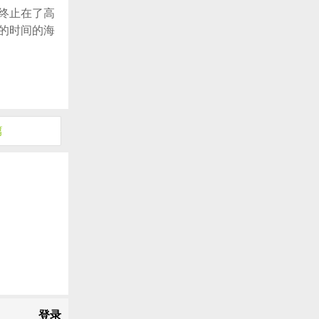
终止在了高
的时间的海
篇
登录