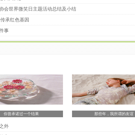
协会世界微笑日主题活动总结及小结
稿传承红色基因
件事
你曾承诺过一个结果
那些年，我所谓的友谊
之外