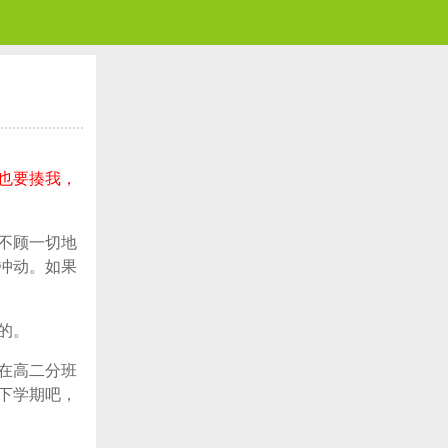
也要揍我，
不顾一切地
冲动。如果
的。
在高二分班
下学期吧，