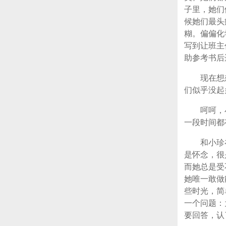
子里，她们
候她们最头
糊。偏偏化
写到让班主
助参考书后
现在想
们似乎没起
呵呵，
一段时间都
和小珍
是怀念，很
而她总是受
她唯一敢做
些时光，简
一个问题：
要回答，认