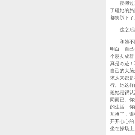
夜搬过
了碰她的胳
都笑趴下了
这之后
和她不
明白，自己
个朋友成群
真是奇迹！
自己的大脑
求从来都是
行。她这样
题她是很认
同而已。你
的生活。你
互换了，谁
开开心心的
坐在操场上