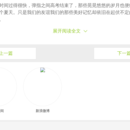
时间过得很快，弹指之间高考结束了，那些晃晃悠悠的岁月也便
个夏天。只是我们的友谊我们的那些美好记忆却依旧在起伏不定
。
展开阅读全文
上一篇
下一
空间
新浪微博