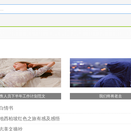
..
售人员下半年工作计划范文
我们终将老去
白情书
地西柏坡红色之旅有感及感悟
志美文摘抄