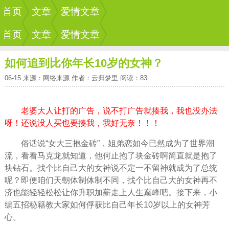
首页
文章
爱情文章
首页
文章
爱情文章
如何追到比你年长10岁的女神？
06-15 来源：网络来源 作者：云归梦里 阅读：83
老婆大人让打的广告，说不打广告就揍我，我也没办法
呀！还说没人买也要揍我，我好无奈！！！
俗话说“女大三抱金砖”，姐弟恋如今已然成为了世界潮
流，看看马克龙就知道，他何止抱了块金砖啊简直就是抱了
块钻石。找个比自己大的女神说不定一不留神就成为了总统
呢？即便咱们天朝体制体制不同，找个比自己大的女神再不
济也能轻轻松松让你升职加薪走上人生巅峰吧。接下来，小
编五招秘籍教大家如何俘获比自己年长10岁以上的女神芳
心。