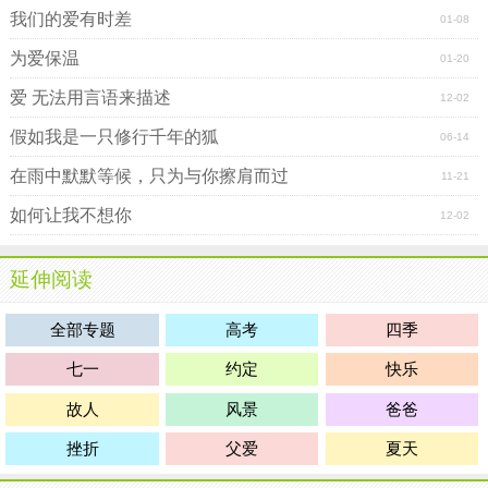
我们的爱有时差
01-08
为爱保温
01-20
爱 无法用言语来描述
12-02
假如我是一只修行千年的狐
06-14
在雨中默默等候，只为与你擦肩而过
11-21
如何让我不想你
12-02
延伸阅读
全部专题
高考
四季
七一
约定
快乐
故人
风景
爸爸
挫折
父爱
夏天