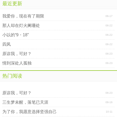
最近更新
我爱你，现在有了期限
06-17
那人却在灯火阑珊处
06-22
小以的“9・18”
06-22
四凤
06-22
原谅我，可好？
06-23
情到深处人孤独
06-23
热门阅读
再见，也许不会再爱你
魂系远方
原谅我，可好？
06-23
三生梦未醒，落笔已天涯
08-16
为了你，我愿意选择坚强自己
10-11