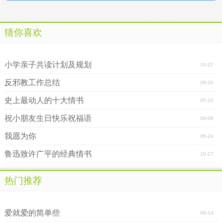
猜你喜欢
幺婆
儿童赞美国旗的诗歌朗诵
小学亲子共读计划及规划
10-27
反邪教工作总结
09-20
史上最动人的十大情书
05-20
祝小朋友生日快乐祝福语
09-08
我愿为你
06-24
鲁迅致许广平的经典情书
10-27
热门推荐
听说，你曾来过
关于你，我有太多东西关于你
爱就爱的简单些
06-14