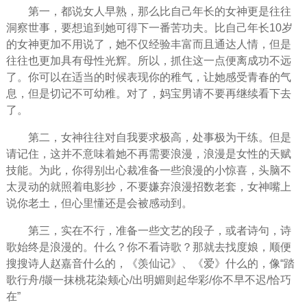
第一，都说女人早熟，那么比自己年长的女神更是往往
洞察世事，要想追到她可得下一番苦功夫。比自己年长10岁
的女神更加不用说了，她不仅经验丰富而且通达人情，但是
往往也更加具有母性光辉。所以，抓住这一点便离成功不远
了。你可以在适当的时候表现你的稚气，让她感受青春的气
息，但是切记不可幼稚。对了，妈宝男请不要再继续看下去
了。
第二，女神往往对自我要求极高，处事极为干练。但是
请记住，这并不意味着她不再需要浪漫，浪漫是女性的天赋
技能。为此，你得别出心裁准备一些浪漫的小惊喜，头脑不
太灵动的就照着电影抄，不要嫌弃浪漫招数老套，女神嘴上
说你老土，但心里懂还是会被感动到。
第三，实在不行，准备一些文艺的段子，或者诗句，诗
歌始终是浪漫的。什么？你不看诗歌？那就去找度娘，顺便
搜搜诗人赵嘉音什么的，《羡仙记》、《爱》什么的，像“踏
歌行舟/撷一抹桃花染颊心/出明媚则起华彩/你不早不迟/恰巧
在”