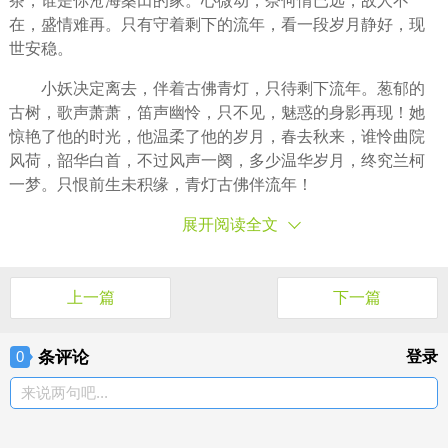
茶，谁是你沧海桑田的家。心微动，奈何情已远，故人不
在，盛情难再。只有守着剩下的流年，看一段岁月静好，现
世安稳。
小妖决定离去，伴着古佛青灯，只待剩下流年。葱郁的
古树，歌声萧萧，笛声幽怜，只不见，魅惑的身影再现！她
惊艳了他的时光，他温柔了他的岁月，春去秋来，谁怜曲院
风荷，韶华白首，不过风声一阕，多少温华岁月，终究兰柯
一梦。只恨前生未积缘，青灯古佛伴流年！
展开阅读全文
上一篇
下一篇
条评论
登录
0
来说两句吧...