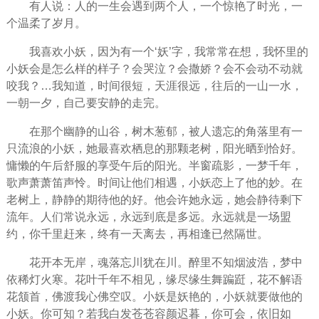
有人说：人的一生会遇到两个人，一个惊艳了时光，一
个温柔了岁月。
我喜欢小妖，因为有一个‘妖’字，我常常在想，我怀里的
小妖会是怎么样的样子？会哭泣？会撒娇？会不会动不动就
咬我？…我知道，时间很短，天涯很远，往后的一山一水，
一朝一夕，自己要安静的走完。
在那个幽静的山谷，树木葱郁，被人遗忘的角落里有一
只流浪的小妖，她最喜欢栖息的那颗老树，阳光晒到恰好。
慵懒的午后舒服的享受午后的阳光。半窗疏影，一梦千年，
歌声萧萧笛声怜。时间让他们相遇，小妖恋上了他的妙。在
老树上，静静的期待他的好。他会许她永远，她会静待剩下
流年。人们常说永远，永远到底是多远。永远就是一场盟
约，你千里赶来，终有一天离去，再相逢已然隔世。
花开本无岸，魂落忘川犹在川。醉里不知烟波浩，梦中
依稀灯火寒。花叶千年不相见，缘尽缘生舞蹁跹，花不解语
花颔首，佛渡我心佛空叹。小妖是妖艳的，小妖就要做他的
小妖。你可知？若我白发苍苍容颜迟暮，你可会，依旧如