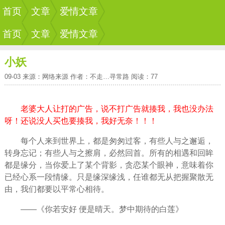
首页
文章
爱情文章
首页
文章
爱情文章
小妖
09-03 来源：网络来源 作者：不走…寻常路 阅读：77
老婆大人让打的广告，说不打广告就揍我，我也没办法
呀！还说没人买也要揍我，我好无奈！！！
每个人来到世界上，都是匆匆过客，有些人与之邂逅，
转身忘记；有些人与之擦肩，必然回首。所有的相遇和回眸
都是缘分，当你爱上了某个背影，贪恋某个眼神，意味着你
已经心系一段情缘。只是缘深缘浅，任谁都无从把握聚散无
由，我们都要以平常心相待。
——《你若安好 便是晴天。梦中期待的白莲》