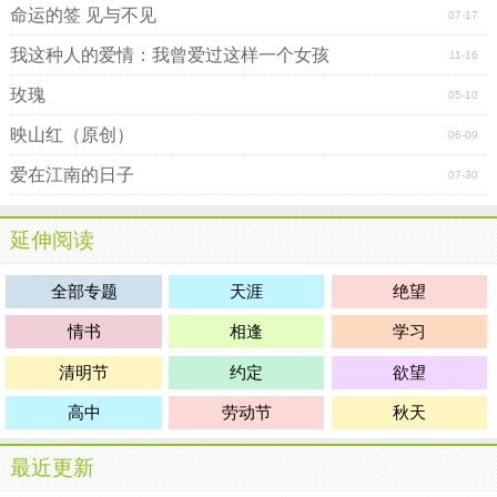
命运的签 见与不见
07-17
我这种人的爱情：我曾爱过这样一个女孩
11-16
玫瑰
05-10
映山红（原创）
06-09
爱在江南的日子
07-30
延伸阅读
全部专题
天涯
绝望
情书
相逢
学习
清明节
约定
欲望
高中
劳动节
秋天
最近更新