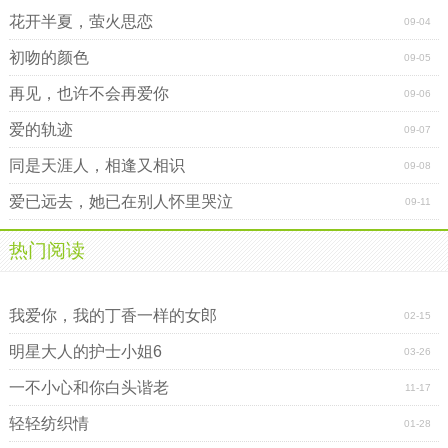
花开半夏，萤火思恋
09-04
初吻的颜色
09-05
再见，也许不会再爱你
09-06
爱的轨迹
09-07
同是天涯人，相逢又相识
09-08
爱已远去，她已在别人怀里哭泣
09-11
热门阅读
妄情
南光之巅
我爱你，我的丁香一样的女郎
02-15
明星大人的护士小姐6
03-26
一不小心和你白头谐老
11-17
轻轻纺织情
01-28