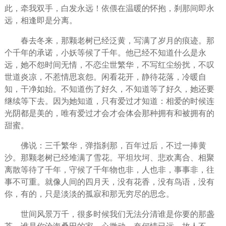
此，牵我双手，白发永远！依偎在温暖的怀抱，刹那间即永
远，相逢即是分离。
春去冬来，那颗老树已经泛黄，写满了岁月的痕迹。那
个千年的承诺，小妖等候了千年。他已经不知道什么是永
远，她不怨时间无情，不恋尘世繁华，不写红尘纷扰，不叹
世道炎凉，不惹情思哀怨。闲看花开，静待花落，冷暖自
知，干净如始。不知道伤了好久，不知道等了好久，她还要
继续等下去。因为她知道，只有爱过才知道：相爱的时候连
光阴都是美的，唯有爱过才会才会体会那种拥有和被拥有的
甜蜜。
佛说：三千繁华，弹指刹那，百年过后，不过一捧黄
沙。那颗老树已经堆满了雪花。平坦坎坷、悲欢离合、相聚
离散等待了千年，守候了千年物也非，人也非，事事非，往
事不可重。就像人间的四月天，没有花香，没有鸟语，没有
你，有的，只是淡淡的孤寂和那无穷尽的思念。
世间风景万千，很多时候我们无法分清谁是你要的那盏