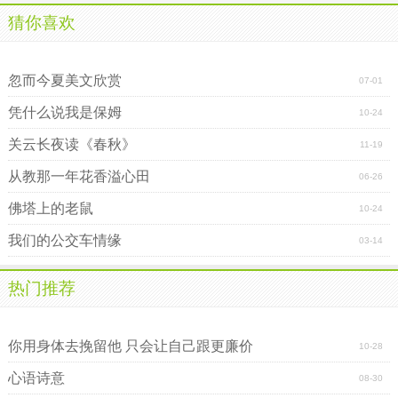
猜你喜欢
友谊伴我同行作文
短信祝福传递感恩情怀
忽而今夏美文欣赏
07-01
凭什么说我是保姆
10-24
关云长夜读《春秋》
11-19
从教那一年花香溢心田
06-26
佛塔上的老鼠
10-24
我们的公交车情缘
03-14
热门推荐
人人都有伤心的泪
草熏的甜果（三）
你用身体去挽留他 只会让自己跟更廉价
10-28
心语诗意
08-30