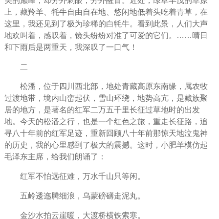
尖的巅峰，却分外刺眼，分外醒目。近处，绿草丰茂的草原
上，藏羚羊、牦牛自由自在地、悠闲地低着头吃着青草，在
这里，我还见到了极为珍稀的白牦牛。看到此景，人们大声
地欢叫着，感叹着，镜头纷纷对准了可爱的它们。……晴日
和下雨后是两重天，我深叹了一口气！
二
松潘，位于四川西北部，地处青藏高原东南缘，属农牧
过渡地带，境内山峦起伏，雪山环绕，地势高亢，是藏族聚
居的地方，是著名的红军二万五千里长征过草地时的出发
地。今天的松潘之行，也是一个红色之旅，重走长征路，追
寻八十年前的红军足迹，重新回顾八十年前那惊天地泣鬼神
的历史，我的心里感到了极大的震撼。这时，小肥羊模仿起
毛泽东主席，给我们朗诵了：
红军不怕远征难，万水千山只等闲。
五岭逶迤腾细浪，乌蒙磅礴走泥丸。
金沙水拍云崖暖，大渡桥横铁索寒。