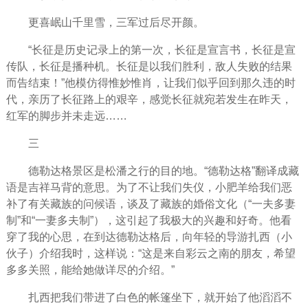
更喜岷山千里雪，三军过后尽开颜。
“长征是历史记录上的第一次，长征是宣言书，长征是宣
传队，长征是播种机。长征是以我们胜利，敌人失败的结果
而告结束！”他模仿得惟妙惟肖，让我们似乎回到那久违的时
代，亲历了长征路上的艰辛，感觉长征就宛若发生在昨天，
红军的脚步并未走远……
三
德勒达格景区是松潘之行的目的地。“德勒达格”翻译成藏
语是吉祥马背的意思。为了不让我们失仪，小肥羊给我们恶
补了有关藏族的问候语，谈及了藏族的婚俗文化（“一夫多妻
制”和“一妻多夫制”），这引起了我极大的兴趣和好奇。他看
穿了我的心思，在到达德勒达格后，向年轻的导游扎西（小
伙子）介绍我时，这样说：“这是来自彩云之南的朋友，希望
多多关照，能给她做详尽的介绍。”
扎西把我们带进了白色的帐篷坐下，就开始了他滔滔不