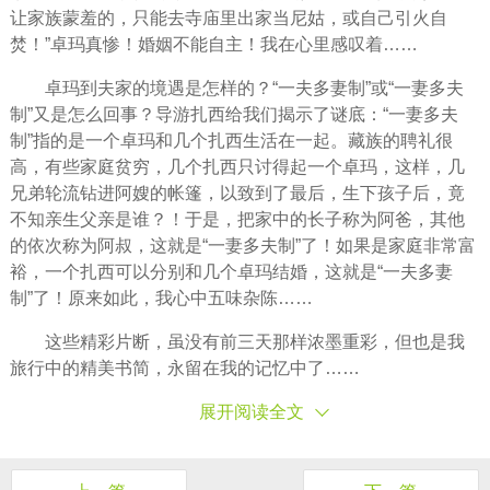
让家族蒙羞的，只能去寺庙里出家当尼姑，或自己引火自
焚！”卓玛真惨！婚姻不能自主！我在心里感叹着……
卓玛到夫家的境遇是怎样的？“一夫多妻制”或“一妻多夫
制”又是怎么回事？导游扎西给我们揭示了谜底：“一妻多夫
制”指的是一个卓玛和几个扎西生活在一起。藏族的聘礼很
高，有些家庭贫穷，几个扎西只讨得起一个卓玛，这样，几
兄弟轮流钻进阿嫂的帐篷，以致到了最后，生下孩子后，竟
不知亲生父亲是谁？！于是，把家中的长子称为阿爸，其他
的依次称为阿叔，这就是“一妻多夫制”了！如果是家庭非常富
裕，一个扎西可以分别和几个卓玛结婚，这就是“一夫多妻
制”了！原来如此，我心中五味杂陈……
这些精彩片断，虽没有前三天那样浓墨重彩，但也是我
旅行中的精美书简，永留在我的记忆中了……
展开阅读全文