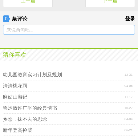
上一篇
下一篇
条评论
登录
0
来说两句吧...
猜你喜欢
出纳实训心得体会及感受
表示绿色的四字词语
幼儿园教育实习计划及规划
12-31
清清桃花雨
04-06
麻姑山游记
11-17
鲁迅致许广平的经典情书
10-27
乡愁，抹不去的思念
04-04
新年登高捡柴
06-21