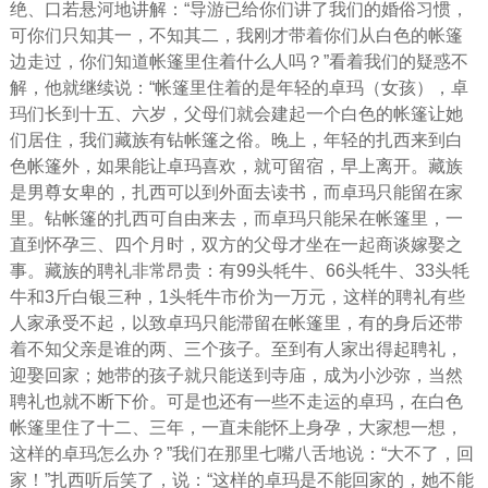
绝、口若悬河地讲解：“导游已给你们讲了我们的婚俗习惯，
可你们只知其一，不知其二，我刚才带着你们从白色的帐篷
边走过，你们知道帐篷里住着什么人吗？”看着我们的疑惑不
解，他就继续说：“帐篷里住着的是年轻的卓玛（女孩），卓
玛们长到十五、六岁，父母们就会建起一个白色的帐篷让她
们居住，我们藏族有钻帐篷之俗。晚上，年轻的扎西来到白
色帐篷外，如果能让卓玛喜欢，就可留宿，早上离开。藏族
是男尊女卑的，扎西可以到外面去读书，而卓玛只能留在家
里。钻帐篷的扎西可自由来去，而卓玛只能呆在帐篷里，一
直到怀孕三、四个月时，双方的父母才坐在一起商谈嫁娶之
事。藏族的聘礼非常昂贵：有99头牦牛、66头牦牛、33头牦
牛和3斤白银三种，1头牦牛市价为一万元，这样的聘礼有些
人家承受不起，以致卓玛只能滞留在帐篷里，有的身后还带
着不知父亲是谁的两、三个孩子。至到有人家出得起聘礼，
迎娶回家；她带的孩子就只能送到寺庙，成为小沙弥，当然
聘礼也就不断下价。可是也还有一些不走运的卓玛，在白色
帐篷里住了十二、三年，一直未能怀上身孕，大家想一想，
这样的卓玛怎么办？”我们在那里七嘴八舌地说：“大不了，回
家！”扎西听后笑了，说：“这样的卓玛是不能回家的，她不能