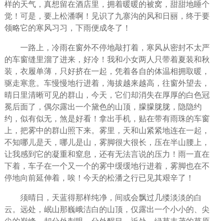
样的天气，真想留在酒店里，拥着暖暖的被窝，甜甜地睡个
觉！可是，要上松潘啊！见识了九寨沟的风和日丽，终于要
领略它的寒风习习，下雨便成冬了！
一路上，冷雨在窗外不停地敲打着，寒风从密封不太严
的车窗缝里溜了进来，好冷！我和小女两人只带着夏装和秋
装，衣履单薄，只好挤在一起，凭着各自的体温相拥取暖，
驱走寒意。车慢慢地行进着，海拔越来越高，往窗外望去，
晴日里清晰可见的群山，今天，它们却消失在厚厚的白色冠
冕后面了，偶尔露出一个黛色的山顶，朦朦胧胧，隐隐约
约，似有似无，煞是好看！拿出手机，贴在带有雨珠的车窗
上，把雾中的群山照下来。雾里，天和山紧紧地连在一起，
不知哪儿是天，哪儿是山，雾脚很大很长，压在半山腰上，
让我感到它的凝重和窒息，还有无法言说的压力！雨一直在
下着，车子在一个又一个的雾中缓缓地行进着，雾脚也在不
停地向前延伸着，唉！今天的松潘之行已见其艰辛了！
须晴日，天蓝得那样纯净，间或会飘过几缕淡淡的白
云。远处，岷山那巍峨洁白的山顶，仅露出一个小小的、尖