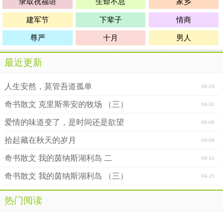
录取祝福语
生命不息
家乡
建军节
下辈子
情商
尊严
十月
男人
最近更新
人生安然，莫管吾道孤单
08-29
奇书散文 克里斯蒂安的牧场 （三）
08-30
爱情的味道变了，是时间还是欲望
09-06
拾起藏在秋天的岁月
09-08
奇书散文 我的茵纳斯湖利岛 二
09-10
奇书散文 我的茵纳斯湖利岛 （三）
09-15
热门阅读
骂人的艺术
雨落玉兰开