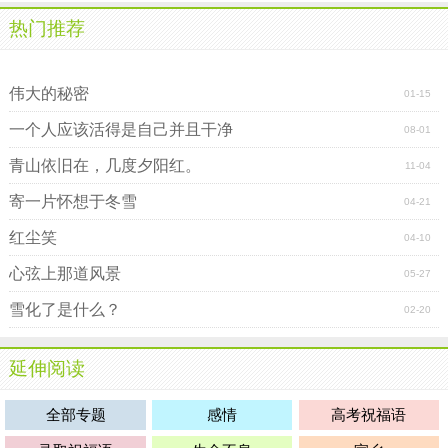
热门推荐
浅夏流觞 蕴雅嫣然
这个世界绝不止眼前的苟且，还有诗和远方
伟大的秘密
01-15
一个人应该活得是自己并且干净
08-01
青山依旧在，几度夕阳红。
11-04
寄一片怀想于冬雪
04-21
红尘笑
04-10
心弦上那道风景
05-27
雪化了是什么？
02-20
延伸阅读
全部专题
感情
高考祝福语