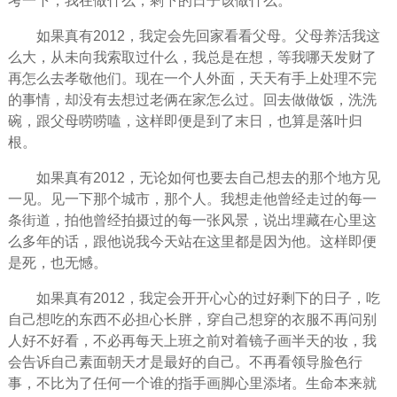
考一下，我在做什么，剩下的日子该做什么。
如果真有2012，我定会先回家看看父母。父母养活我这
么大，从未向我索取过什么，我总是在想，等我哪天发财了
再怎么去孝敬他们。现在一个人外面，天天有手上处理不完
的事情，却没有去想过老俩在家怎么过。回去做做饭，洗洗
碗，跟父母唠唠嗑，这样即便是到了末日，也算是落叶归
根。
如果真有2012，无论如何也要去自己想去的那个地方见
一见。见一下那个城市，那个人。我想走他曾经走过的每一
条街道，拍他曾经拍摄过的每一张风景，说出埋藏在心里这
么多年的话，跟他说我今天站在这里都是因为他。这样即便
是死，也无憾。
如果真有2012，我定会开开心心的过好剩下的日子，吃
自己想吃的东西不必担心长胖，穿自己想穿的衣服不再问别
人好不好看，不必再每天上班之前对着镜子画半天的妆，我
会告诉自己素面朝天才是最好的自己。不再看领导脸色行
事，不比为了任何一个谁的指手画脚心里添堵。生命本来就