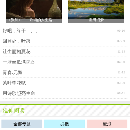
《飘舞》――坎坷的人生路、、、
瓜田旧梦
好吧，终于、、、
09-10
回首处，叶落
07-09
让生丽如夏花
11-13
一墙丝瓜满院香
04-20
青春.无悔
11-22
紫叶李花赋
03-26
用诗歌照亮生命
08-31
延伸阅读
全部专题
拥抱
流浪