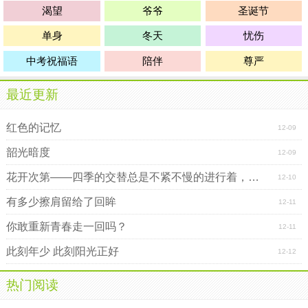
渴望
爷爷
圣诞节
单身
冬天
忧伤
中考祝福语
陪伴
尊严
最近更新
红色的记忆
12-09
韶光暗度
12-09
花开次第――四季的交替总是不紧不慢的进行着，年复一年，仿佛就
12-10
有多少擦肩留给了回眸
12-11
你敢重新青春走一回吗？
12-11
此刻年少 此刻阳光正好
12-12
热门阅读