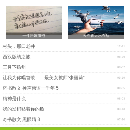
一件陪嫁旗袍
云在青天水在瓶
村头，那口老井
12-21
西双版纳之旅
08-26
三月下扬州
08-07
让我为你唱首歌――最美女教师“张丽莉”
05-29
奇书散文 禅声佛语一千年 5
09-05
精神是什么
08-03
我的发梢贴着你的脸
03-13
奇书散文 黑眼睛 8
07-20