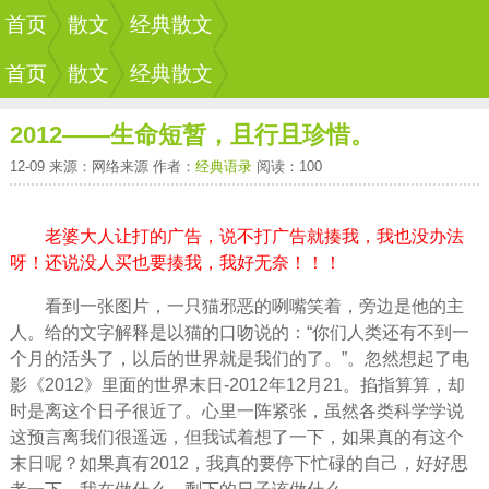
首页
散文
经典散文
首页
散文
经典散文
2012――生命短暂，且行且珍惜。
12-09 来源：网络来源 作者：
经典语录
阅读：100
老婆大人让打的广告，说不打广告就揍我，我也没办法
呀！还说没人买也要揍我，我好无奈！！！
看到一张图片，一只猫邪恶的咧嘴笑着，旁边是他的主
人。给的文字解释是以猫的口吻说的：“你们人类还有不到一
个月的活头了，以后的世界就是我们的了。”。忽然想起了电
影《2012》里面的世界末日-2012年12月21。掐指算算，却
时是离这个日子很近了。心里一阵紧张，虽然各类科学学说
这预言离我们很遥远，但我试着想了一下，如果真的有这个
末日呢？如果真有2012，我真的要停下忙碌的自己，好好思