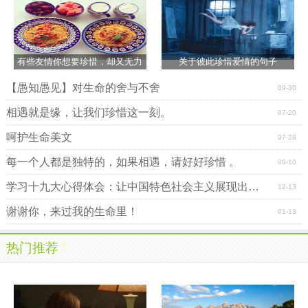
有些友情你想要珍惜，却又无力
关于彼此珍惜爱情的句子
【愚知愚见】对生命的舍与不舍
09-30
相遇就是缘，让我们珍惜这一刻。
07-20
呵护生命美文
07-28
每一个人都是独特的，如果相遇，请好好珍惜 。
09-10
学习十九大心得体会：让中国特色社会主义展现出更加强大的生命力
12-13
谢谢你，来过我的生命里！
01-13
热门推荐