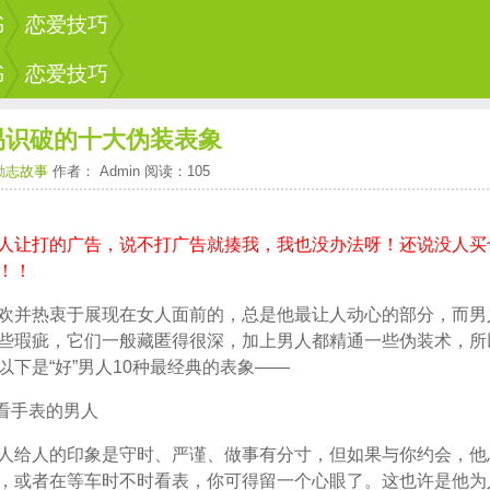
书
恋爱技巧
书
恋爱技巧
易识破的十大伪装表象
励志故事
作者： Admin 阅读：105
人让打的广告，说不打广告就揍我，我也没办法呀！还说没人买
！！
欢并热衷于展现在女人面前的，总是他最让人动心的部分，而男
些瑕疵，它们一般藏匿得很深，加上男人都精通一些伪装术，所
以下是“好”男人10种最经典的表象——
停看手表的男人
人给人的印象是守时、严谨、做事有分寸，但如果与你约会，他
，或者在等车时不时看表，你可得留一个心眼了。这也许是他为