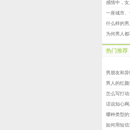
感情中，女
一座城市、
什么样的男
为何男人都
热门推荐
好出
男朋友和异
男人的红颜
怎么写打动
话说知心网
哪种类型的
如何用短信