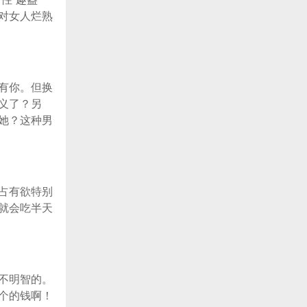
对女人烂熟
有你。但换
义了？另
她？这种男
占有欲特别
就会吃半天
不明智的。
个的钱啊！