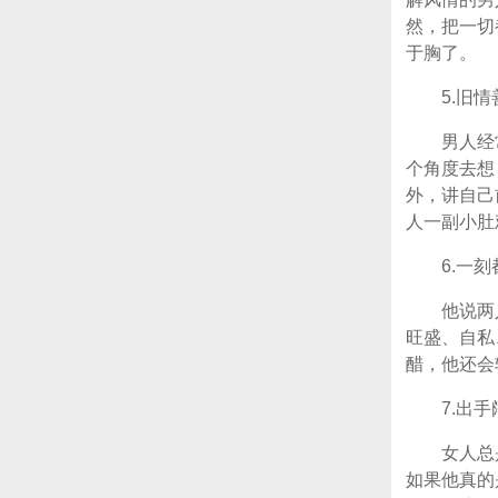
然，把一切
于胸了。
5.旧
男人经
个角度去想
外，讲自己
人一副小肚
6.一
他说两
旺盛、自私
醋，他还会
7.出
女人总
如果他真的