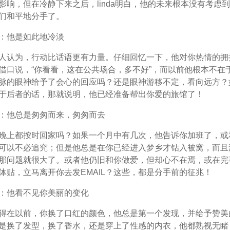
影响，但在冷静下来之后，linda明白，他的未来根本没有考虑
们和平地分手了。
：他是如此地冷淡
人认为，行动比话语更有力量。仔细回忆一下，他对你热情的拥
借口说，“你看看，这在公共场合，多不好”，而以前他根本不在
脉的眼神给予了会心的回应吗？还是眼神游移不定，看向远方？
于后者的话，那就说明，他已经准备帮出你爱的旅馆了！
：他总是匆匆而来，匆匆而去
晚上都按时回家吗？如果一个月中有几次，他告诉你加班了，或
可以不必追究；但是他总是在你已经进入梦乡才钻入被窝，而且
那问题就很大了。或者他仍旧和你做爱，但却心不在焉，或在完
体贴，立马离开你去发EMAIL？这些，都是分手前的征兆！
：他看不见你美丽的变化
得在以前，你换了口红的颜色，他总是第一个发现，并给予赞美
是换了发型，换了香水，还是穿上了性感的内衣，他都熟视无睹