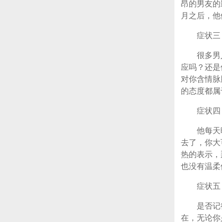
昂的男友的
月之后，他
症状三
很多男
应吗？还是
对你含情脉
的态度都属
症状四
他每天
去了，你大
热的表示，
也没有温柔
症状五
是否记
在，无论你