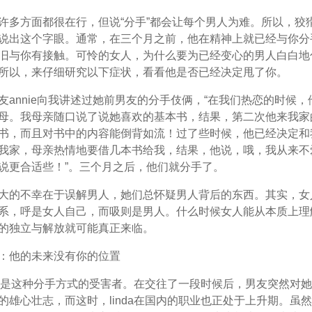
许多方面都很在行，但说“分手”都会让每个男人为难。所以，狡
说出这个字眼。通常，在三个月之前，他在精神上就已经与你分
旧与你有接触。可怜的女人，为什么要为已经变心的男人白白地
所以，来仔细研究以下症状，看看他是否已经决定甩了你。
友annie向我讲述过她前男友的分手伎俩，“在我们热恋的时候
母。我母亲随口说了说她喜欢的基本书，结果，第二次他来我家
书，而且对书中的内容能倒背如流！过了些时候，他已经决定和
我家，母亲热情地要借几本书给我，结果，他说，哦，我从来不
说更合适些！”。三个月之后，他们就分手了。
大的不幸在于误解男人，她们总怀疑男人背后的东西。其实，女
系，呼是女人自己，而吸则是男人。什么时候女人能从本质上理
的独立与解放就可能真正来临。
：他的未来没有你的位置
da就是这种分手方式的受害者。在交往了一段时候后，男友突然对
的雄心壮志，而这时，linda在国内的职业也正处于上升期。虽