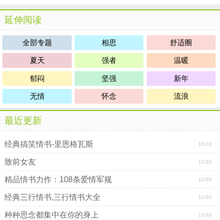
延伸阅读
全部专题
相思
舒适圈
夏天
强者
温暖
郁闷
坚强
新年
无情
怀念
流浪
最近更新
经典搞笑情书-里恩格瓦斯
12-03
致前女友
12-03
精品情书力作：108条爱情军规
12-03
经典三行情书,三行情书大全
12-03
种种思念都集中在你的身上
12-03