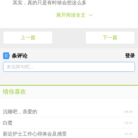
其实，真的只是有时候会想这么多
展开阅读全文
上一篇
下一篇
条评论
登录
0
来说两句吧...
猜你喜欢
区总工会工作计划及安排
讨12星座女孩子欢心的情话
沉睡吧，亲爱的
08-26
白鹭
03-11
新近护士工作心得体会及感受
12-31