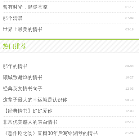
曾有时光，温暖苍凉
01-17
那个清晨
07-09
世界上最美的情书
03-19
热门推荐
六年级小学生情书 你好吗？我很好 【搞笑经典】
刘德华写给爱人的简单情书
那年的情书
08-08
顾城致谢烨的情书
10-27
经典英文情书句子
12-03
这辈子最大的幸运就是认识你
08-18
【经典情书】好好爱你
12-03
非常优美感人的表白情书
02-14
《恶作剧之吻》直树30年后写给湘琴的情书
01-29