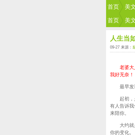
首页
美
首页
美
人生当
09-27 来源：
老婆大
我好无奈！
最早发
起初，
有人告诉我
来陪你。
大约就
你的变化。