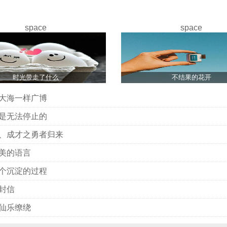
space
space
时光带走了什么
不结果的花开
大海一样广博
是无法停止的
、成才之勇者归来
美的语言
个沉淀的过程
封信
仙乐缭绕