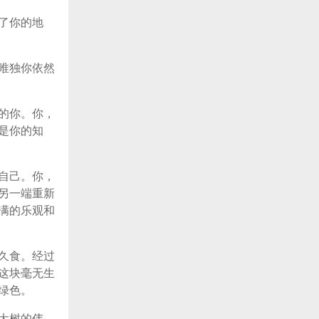
了你的地
唯独你依然
的你。你，
是你的知
自己。你，
另一端重新
满的乐观和
久食。经过
这块毫无生
绿色。
大树的伟