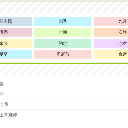
部专题
四季
九月
漂亮
时间
安静
家乡
约定
七夕
夏至
圣诞节
命运
美
老
自我
正果难修