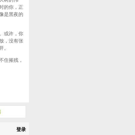
时的你，正
像是黑夜的
。或许，你
放，没有张
开。
不住摧残，
篇
登录