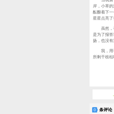
岸，小草的
酝酿着下一
星星点亮了
虽然，
是为了报答
扬，也没有
我，用
所剩干枝枯
条评论
0