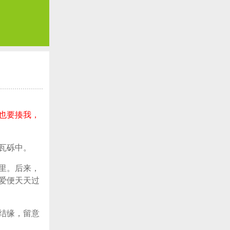
也要揍我，
瓦砾中。
里。后来，
爱便天天过
结缘，留意