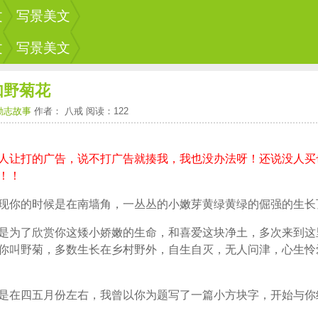
文
写景美文
文
写景美文
如野菊花
励志故事
作者： 八戒 阅读：122
人让打的广告，说不打广告就揍我，我也没办法呀！还说没人买
！！
现你的时候是在南墙角，一丛丛的小嫩芽黄绿黄绿的倔强的生长
是为了欣赏你这矮小娇嫩的生命，和喜爱这块净土，多次来到这
你叫野菊，多数生长在乡村野外，自生自灭，无人问津，心生怜
是在四五月份左右，我曾以你为题写了一篇小方块字，开始与你