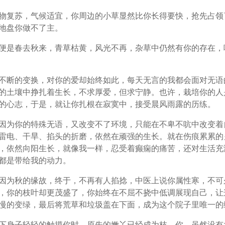
物复苏，气候适宜，你周边的小草显然比你长得要快，抢先占领
地盘你做不了主。
便是春去秋来，青草枯黄，风光不再，杂草中仍然有你的存在，
不断的变换，对你的爱却始终如此，每天无言的我都会面对无语
的土壤中挣扎着生长，不求厚爱，但求宁静。也许，栽培你的人
的心志，于是，就让你扎根在寂寞中，接受晨风雨露的历练。
因为你的特殊无语，又改变不了环境，只能在不卑不吭中改变着
雷电、干旱、掐头的折磨，依然在顽强的生长。就在伤痕累累的
，依然向阳生长，就像我一样，忍受着癫痫的痛苦，还对生活充
都是带给我的动力。
因为秋的缘故，终于，不再有人掐捻，中医上说你属性寒，不可
，你的枝叶却更茂盛了，你始终在不屈不挠中低调展现自己，让
慢的变绿，最后将荒草和垃圾盖在下面，成为这个院子里唯一的
下身子轻轻的触摸你时，原先的嫩丫已经成为枝，你，虽然没有