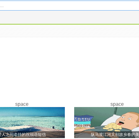
..
space
space
爱人之间牵挂的祝福语短信
纵马渡江河又别故乡春的