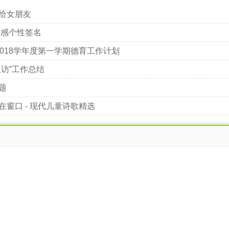
给女朋友
伤感个性签名
-2018学年度第一学期德育工作计划
双访”工作总结
题
在窗口 - 现代儿童诗歌精选