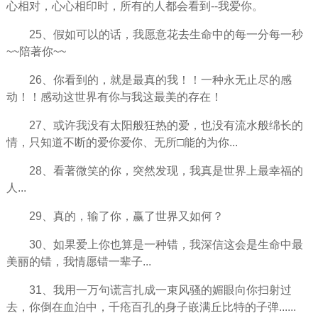
心相对，心心相印时，所有的人都会看到--我爱你。
25、假如可以的话，我愿意花去生命中的每一分每一秒
~~陪著你~~
26、你看到的，就是最真的我！！一种永无止尽的感
动！！感动这世界有你与我这最美的存在！
27、或许我没有太阳般狂热的爱，也没有流水般绵长的
情，只知道不断的爱你爱你、无所□能的为你...
28、看著微笑的你，突然发现，我真是世界上最幸福的
人...
29、真的，输了你，赢了世界又如何？
30、如果爱上你也算是一种错，我深信这会是生命中最
美丽的错，我情愿错一辈子...
31、我用一万句谎言扎成一束风骚的媚眼向你扫射过
去，你倒在血泊中，千疮百孔的身子嵌满丘比特的子弹......