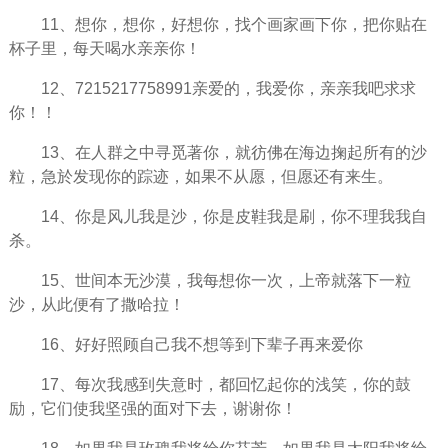
11、想你，想你，好想你，找个画家画下你，把你贴在
杯子里，每天喝水亲亲你！
12、7215217758991亲爱的，我爱你，亲亲我吧求求
你！！
13、在人群之中寻觅著你，就彷佛在海边掬起所有的沙
粒，急於发现你的踪迹，如果不从愿，但愿还有来生。
14、你是风儿我是沙，你是皮鞋我是刷，你不理我我自
杀。
15、世间本无沙漠，我每想你一次，上帝就落下一粒
沙，从此便有了撒哈拉！
16、好好照顾自己我不想等到下辈子再来爱你
17、每次我感到失意时，都回忆起你的浅笑，你的鼓
励，它们使我坚强的面对下去，谢谢你！