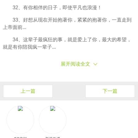
32、有你相伴的日子，即使平凡也浪漫！
33、好想从现在开始抱著你，紧紧的抱著你，一直走到
上帝面前...
34、这辈子最疯狂的事，就是爱上了你，最大的希望，
就是有你陪我疯一辈子...
展开阅读全文
上一篇
下一篇