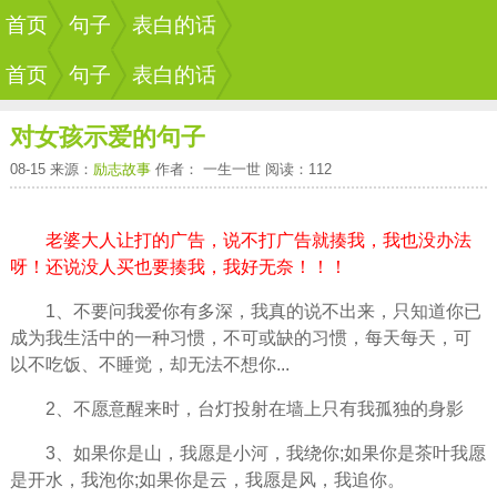
首页
句子
表白的话
首页
句子
表白的话
对女孩示爱的句子
08-15 来源：
励志故事
作者： 一生一世 阅读：112
老婆大人让打的广告，说不打广告就揍我，我也没办法
呀！还说没人买也要揍我，我好无奈！！！
1、不要问我爱你有多深，我真的说不出来，只知道你已
成为我生活中的一种习惯，不可或缺的习惯，每天每天，可
以不吃饭、不睡觉，却无法不想你...
2、不愿意醒来时，台灯投射在墙上只有我孤独的身影
3、如果你是山，我愿是小河，我绕你;如果你是茶叶我愿
是开水，我泡你;如果你是云，我愿是风，我追你。