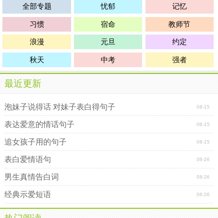
全部专题
忧郁
记忆
习惯
宿命
教师节
浪漫
元旦
约定
秋天
中考
强者
最近更新
泡妹子说得话 对妹子表白得句子
08-15
表达爱意的情话句子
08-15
追女孩子用的句子
08-15
表白爱情语句
08-26
男生真情告白词
08-26
经典示爱短语
08-26