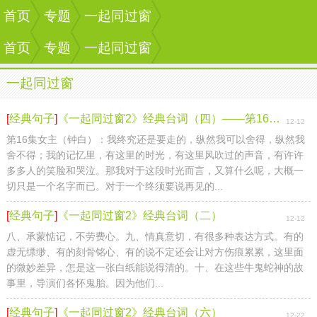
首页
专题
一起同过窗
首页
专题
一起同过窗
一起同过窗
[
经典句子
]
《一起同过窗2》经典台词（四）——第16集台词
12-12
第16集女主（钟白）：我终究还是要走的，纵然我可以舍得，纵然我
舍不得；我的记忆里，有这里的时光，有这里风吹过的声音，有许许
多多人的笑脸和哭泣。那我对于这段时光而言，又算什么呢，大概一
切只是一个名字而已。对于一个终须要说再见的...
[
经典句子
]
《一起同过窗2》经典台词（二）
12-12
八、承蒙惦记，不劳费心。九、情真意切，有很多种表达方式。有的
虚无缥缈、有的刻骨铭心、有的说不定还会让对方伤痕累累，这里面
的微妙差异，怎是这一张白纸能说得清的。十、在这些牛鬼蛇神的故
事里，导演们各怀鬼胎。因为他们...
[
经典句子
]
《一起同过窗2》经典台词（六）
12-22