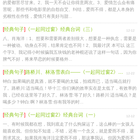
的爱都苦尽甘来。2、我一天不会让你得意两次。3、爱情怎么会有痛
苦呢，那些书和电影里的自怨自艾、纠结，爱而不得，都是人本身的
劣根性在作怪，爱情只有美好与甜...
[
经典句子
]
《一起同过窗》经典台词（三）
12-12
八、肖海洋：1、想要和需要两者差别很大，想要是一种执念，需要是
一种被动。动身点不同，结果肯定也不同！2、我最讨厌 本可以 这三
个字3、我记得小时候骗我五块钱的老神棍还说了这样一句话，因为你
脾气不好，将来早恋的时候要格外...
[
经典句子
]
路桥川、林洛雪表白——《一起同过窗2》经典台词（五）
12-22
钟白:如果喝的是真酒，就不要喝的太猛，拍戏而已，适当喝点就行
了。路桥川:适当喝点！毕十三:你们俩的效率实在是太低了，有效率的
我，已经在这里等了好久了。林洛雪:等了好久！路桥川:适当喝点？是
喝多少？钟白:啊？林洛雪:你有我等的时...
[
经典句子
]
《一起同过窗2》经典台词（一）
12-12
一、有时候我都在想，我到底走了什么狗屎运了，这么棒的一女孩儿
能喜欢我。但你知不知道，不错，还有一个含义，就是爱而不得，退
而求其次。如果我肖海洋注定爱而不得，那这事我认。但因为爱而不