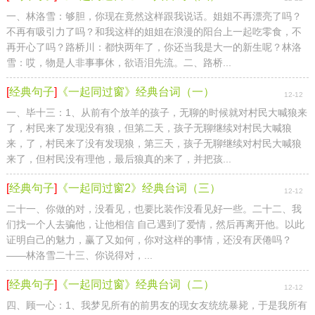
一、林洛雪：够胆，你现在竟然这样跟我说话。姐姐不再漂亮了吗？
不再有吸引力了吗？和我这样的姐姐在浪漫的阳台上一起吃零食，不
再开心了吗？路桥川：都快两年了，你还当我是大一的新生呢？林洛
雪：哎，物是人非事事休，欲语泪先流。二、路桥...
[
经典句子
]
《一起同过窗》经典台词（一）
12-12
一、毕十三：1、从前有个放羊的孩子，无聊的时候就对村民大喊狼来
了，村民来了发现没有狼，但第二天，孩子无聊继续对村民大喊狼
来，了，村民来了没有发现狼，第三天，孩子无聊继续对村民大喊狼
来了，但村民没有理他，最后狼真的来了，并把孩...
[
经典句子
]
《一起同过窗2》经典台词（三）
12-12
二十一、你做的对，没看见，也要比装作没看见好一些。二十二、我
们找一个人去骗他，让他相信 自己遇到了爱情，然后再离开他。以此
证明自己的魅力，赢了又如何，你对这样的事情，还没有厌倦吗？
——林洛雪二十三、你说得对，...
[
经典句子
]
《一起同过窗》经典台词（二）
12-12
四、顾一心：1、我梦见所有的前男友的现女友统统暴毙，于是我所有