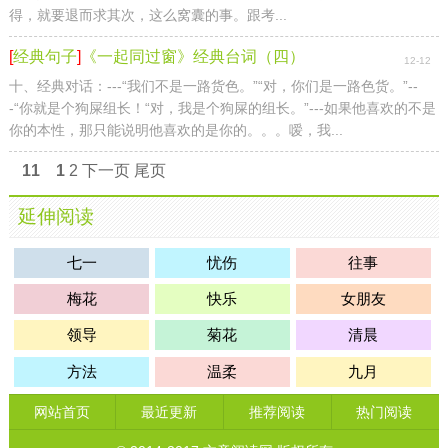
得，就要退而求其次，这么窝囊的事。跟考...
[
经典句子
]
《一起同过窗》经典台词（四）
12-12
十、经典对话：---“我们不是一路货色。”“对，你们是一路色货。”--
-“你就是个狗屎组长！“对，我是个狗屎的组长。”---如果他喜欢的不是
你的本性，那只能说明他喜欢的是你的。。。嗳，我...
11
1
2
下一页
尾页
延伸阅读
七一
忧伤
往事
梅花
快乐
女朋友
领导
菊花
清晨
方法
温柔
九月
网站首页
最近更新
推荐阅读
热门阅读