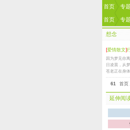
首页
专
首页
专
想念
[
爱情散文
]
因为梦见你离
日凌晨，从梦
苍老正在身体
61
首页
延伸阅