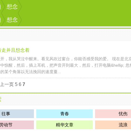
题
想念
题
想念
行走并且想念着
开，我从哭泣中醒来。看见风吹过窗台，你能否感受我的爱。 现在是北
中惊醒，然后，插上耳机，把声音开到最大，然后，打开电脑&hellip; 
的某个角落以无法挽回的速度蔓...
上一页
5
6
7
读
往事
青春
忧伤
劳动节
精华文章
流浪