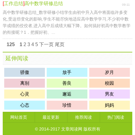
[
工作总结
]
高中数学研修总结
09-11
高中数学研修总结_数学研修小结学生由初中升入高中将面临许多变
化,受这些变化的影响,学生不能尽快地适应高中数学学习,不少初中数
学成绩的佼佼者,进入高中后成绩大幅下降。如何搞好初高中数学教学
的衔接呢？1．把握好初、...
125
1
2
3
4
5
下一页
尾页
延伸阅读
骄傲
放手
岁月
离别
善良
校园
心灵
邂逅
男友
心态
珍惜
妈妈
网站首页
最近更新
推荐阅读
热门阅读
© 2014-2017
文章阅读网
版权所有