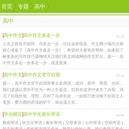
首页
首页
专题
专题
高中
高中
高中
[
高中作文
]
高中作文多走一步
07-15
人生之路各不相同，但多走一步，往往会有惊喜。作文网小编为大家
精心准备了《高中作文多走一步》，希望对大家有所帮助，如果想了
解更多的写作技巧请继续关注我们美文阅读网的作文栏目。篇一：高
中作文多走一步多走一步，或是迎来...
[
高中作文
]
高中作文坚守自我
07-11
篇一：高中作文坚守自我世事太多诱惑：成功，掌声、赞美、光环。
我们汲汲以求亦不失为一种人生姿态。但若在追求中迷失了自我，泯
灭了自我价值、理想，压抑了自身长处，一如那只效法猴子欲得主人
奖赏，费力爬到房顶的驴子，就会遗人笑...
[
毕业赠言
]
高中学生家长寄语
06-08
教师寄语 | 班主任寄语 | 家长寄语 | 父母寄语 | 公司寄语 | 空间寄语 |
留言板寄语 | 青春寄语望子成龙，都是父母的心愿。我们希望王赛成