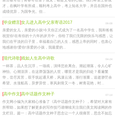
才，在枫叶学有所成，顺利考上高中，考上知名大学，并且在国外也
成绩优异，为国争光。但...
[
毕业赠言
]
女儿进入高中父亲寄语2017
06-08
亲爱的女儿，亲爱的小孩!今天你正式成为了一名高中学生，我和爸爸
祝贺你!在有你的十六年的岁月中，你给了我们无限的快乐与感恩，让
我们在平淡的日子里，幸福着自己的人生，感恩上帝的同时，也衷心
地感谢你!爱你!亲爱的小孩，我最爱的...
[
现代诗歌
]
戏如人生高中诗歌
04-24
一杯茶，品人生沉浮，一场戏，演绎悲欢离合。潮起潮落，令人心旷
神怡。心潮澎湃，在这莽荡荡的人世，哪里才是我的归处？看遍繁
华，尝尽其苦，双手筑起通天桥，风潇云涌，渐行渐重，追逝渺茫余
希望。水涨船高，异梦异世，寒风刺骨又一冬，树青花艳，时...
[
高中作文
]
高中话题作文种子
07-14
作文网小编为大家精心准备了《高中话题作文种子》，希望对大家有
所帮助，如果想了解更多的写作技巧请继续关注我们美文阅读网的作
文栏目。篇一：高中话题作文种子思念让一个人很痛苦，思念不如忘