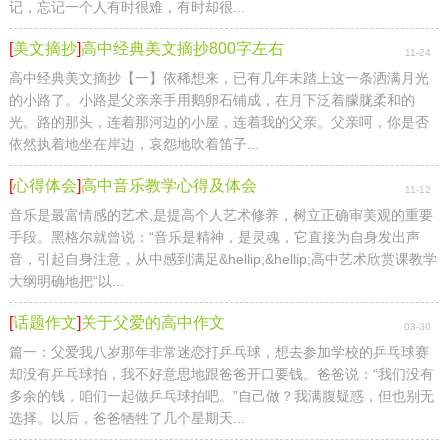
记，忘记一个人有时很难，有时却很...
[
美文摘抄
]
高中经典美文摘抄800字左右
11-24
高中经典美文摘抄【一】依稀想来，已有几年未踏上这一条洒满月光
的小路了。小路是父亲亲手用鹅卵石铺成，在月下泛着朦胧柔和的
光。路的那头，连着那河边的小屋，连着我的父亲。父亲呵，你是否
依然执着地坐在岸边，哀怨地吹着笛子...
[
心得体会
]
高中音乐教学心得及体会
11-12
音乐是最富情感的艺术,是提高个人艺术修养，树立正确审美观的重要
手段。黑格尔就曾说：“音乐是精神，是灵魂，它直接为自身发出声
音，引起自身注意，从中感到满足&hellip;&hellip;高中艺术欣赏课教学
大纲明确地把“以...
[
话题作文
]
关于父爱的高中作文
03-30
篇一：父爱我八岁那年非常迷恋打乒乓球，想去参加学校的乒乓球赛
却没有乒乓球拍，我不好意思地跟爸爸开口要钱。爸爸说：“我们没有
多余的钱，咱们一起做乒乓球拍吧。”自己做？我满腹疑惑，但也别无
选择。以后，爸爸牺牲了几个星期天...