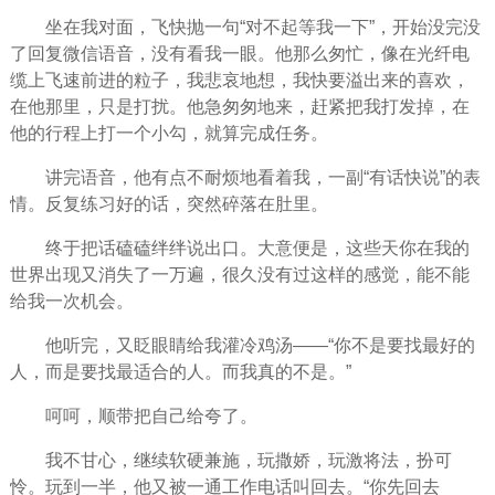
坐在我对面，飞快抛一句“对不起等我一下”，开始没完没
了回复微信语音，没有看我一眼。他那么匆忙，像在光纤电
缆上飞速前进的粒子，我悲哀地想，我快要溢出来的喜欢，
在他那里，只是打扰。他急匆匆地来，赶紧把我打发掉，在
他的行程上打一个小勾，就算完成任务。
讲完语音，他有点不耐烦地看着我，一副“有话快说”的表
情。反复练习好的话，突然碎落在肚里。
终于把话磕磕绊绊说出口。大意便是，这些天你在我的
世界出现又消失了一万遍，很久没有过这样的感觉，能不能
给我一次机会。
他听完，又眨眼睛给我灌冷鸡汤——“你不是要找最好的
人，而是要找最适合的人。而我真的不是。”
呵呵，顺带把自己给夸了。
我不甘心，继续软硬兼施，玩撒娇，玩激将法，扮可
怜。玩到一半，他又被一通工作电话叫回去。“你先回去