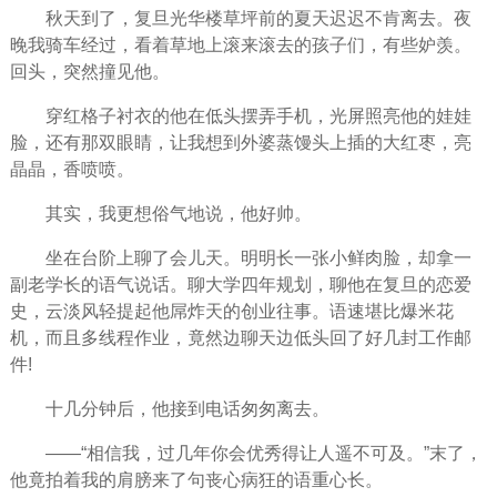
秋天到了，复旦光华楼草坪前的夏天迟迟不肯离去。夜
晚我骑车经过，看着草地上滚来滚去的孩子们，有些妒羡。
回头，突然撞见他。
穿红格子衬衣的他在低头摆弄手机，光屏照亮他的娃娃
脸，还有那双眼睛，让我想到外婆蒸馒头上插的大红枣，亮
晶晶，香喷喷。
其实，我更想俗气地说，他好帅。
坐在台阶上聊了会儿天。明明长一张小鲜肉脸，却拿一
副老学长的语气说话。聊大学四年规划，聊他在复旦的恋爱
史，云淡风轻提起他屌炸天的创业往事。语速堪比爆米花
机，而且多线程作业，竟然边聊天边低头回了好几封工作邮
件!
十几分钟后，他接到电话匆匆离去。
——“相信我，过几年你会优秀得让人遥不可及。”末了，
他竟拍着我的肩膀来了句丧心病狂的语重心长。