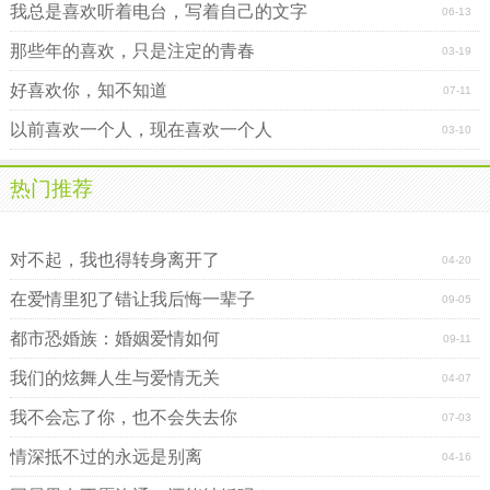
我总是喜欢听着电台，写着自己的文字
06-13
那些年的喜欢，只是注定的青春
03-19
好喜欢你，知不知道
07-11
以前喜欢一个人，现在喜欢一个人
03-10
热门推荐
相亲被骗后我开始放纵自己
感应心中的那份爱情故事
对不起，我也得转身离开了
04-20
在爱情里犯了错让我后悔一辈子
09-05
都市恐婚族：婚姻爱情如何
09-11
我们的炫舞人生与爱情无关
04-07
我不会忘了你，也不会失去你
07-03
情深抵不过的永远是别离
04-16