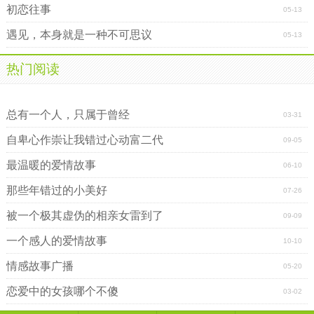
初恋往事
05-13
遇见，本身就是一种不可思议
05-13
热门阅读
灯火阑珊处思念不走远
爱情，就该是好了伤疤忘了疼
总有一个人，只属于曾经
03-31
自卑心作崇让我错过心动富二代
09-05
最温暖的爱情故事
06-10
那些年错过的小美好
07-26
被一个极其虚伪的相亲女雷到了
09-09
一个感人的爱情故事
10-10
情感故事广播
05-20
恋爱中的女孩哪个不傻
03-02