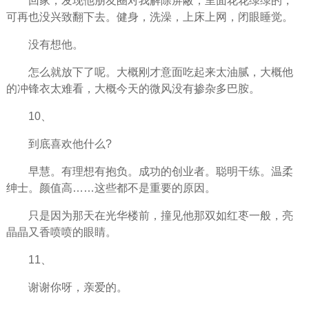
回家，发现他朋友圈对我解除屏蔽，里面花花绿绿的，
可再也没兴致翻下去。健身，洗澡，上床上网，闭眼睡觉。
没有想他。
怎么就放下了呢。大概刚才意面吃起来太油腻，大概他
的冲锋衣太难看，大概今天的微风没有掺杂多巴胺。
10、
到底喜欢他什么?
早慧。有理想有抱负。成功的创业者。聪明干练。温柔
绅士。颜值高……这些都不是重要的原因。
只是因为那天在光华楼前，撞见他那双如红枣一般，亮
晶晶又香喷喷的眼睛。
11、
谢谢你呀，亲爱的。