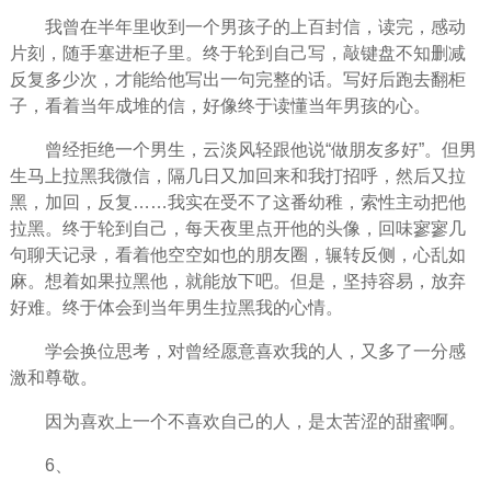
我曾在半年里收到一个男孩子的上百封信，读完，感动
片刻，随手塞进柜子里。终于轮到自己写，敲键盘不知删减
反复多少次，才能给他写出一句完整的话。写好后跑去翻柜
子，看着当年成堆的信，好像终于读懂当年男孩的心。
曾经拒绝一个男生，云淡风轻跟他说“做朋友多好”。但男
生马上拉黑我微信，隔几日又加回来和我打招呼，然后又拉
黑，加回，反复……我实在受不了这番幼稚，索性主动把他
拉黑。终于轮到自己，每天夜里点开他的头像，回味寥寥几
句聊天记录，看着他空空如也的朋友圈，辗转反侧，心乱如
麻。想着如果拉黑他，就能放下吧。但是，坚持容易，放弃
好难。终于体会到当年男生拉黑我的心情。
学会换位思考，对曾经愿意喜欢我的人，又多了一分感
激和尊敬。
因为喜欢上一个不喜欢自己的人，是太苦涩的甜蜜啊。
6、