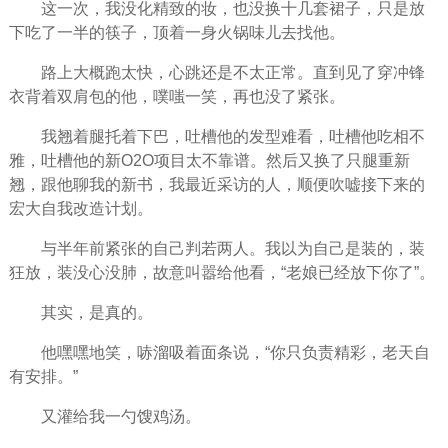
这一次，我没化精致的妆，也没换十几套裙子，只是放
下吃了一半的筷子，顶着一身火锅味儿去找他。
路上大概跑太快，心跳还是不太正常。直到见了穿冲锋
衣背着双肩包的他，噗嗤一笑，再也没了紧张。
我翘着腿托着下巴，吐槽他的发型难看，吐槽他吃相不
雅，吐槽他的新O2O项目太不靠谱。然后又换了只腿重新
翘，跟他聊我的新书，我最近采访的人，顺便吹嘘接下来的
宏大自我改造计划。
与半年前紧张的自己判若两人。我以为自己是装的，装
狂放，装没心没肺，故意叫嚣给他看，“老娘已经放下你了”。
其实，是真的。
他嘿嘿地笑，哧溜吸着面条说，“你只负责精彩，老天自
有安排。”
又灌给我一勺馊鸡汤。