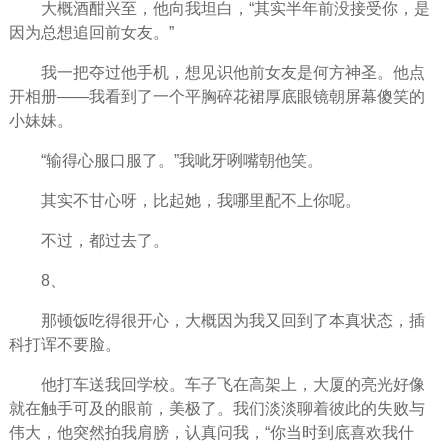
大概酒酣兴至，他向我坦白，“其实半年前没接受你，是
因为总想追回前女友。”
我一把夺过他手机，想见识他前女友是何方神圣。他点
开相册——我看到了一个平胸碎花裙厚底眼镜朝屏幕傻笑的
小妹妹。
“输得心服口服了。”我呲牙咧嘴朝他笑。
其实不甘心呀，比起她，我哪里配不上你呢。
不过，都过去了。
8、
那顿饭吃得很开心，大概因为我又回到了本真状态，插
科打诨不要脸。
他打车送我回学校。车子飞在高架上，大厦的亮光好像
就在触手可及的眼前，美极了。我们淡淡聊着彼此的失败与
伟大，他突然拍我肩膀，认真问我，“你当时到底喜欢我什