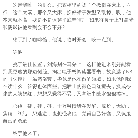
这是我唯一的机会。把衣柜里的裙子全掀倒在床上，不
行，这个太素，那个又太露，换好裙子发型又乱掉。哎，他
本来就不高，我是不是该穿平底鞋?哎，如果往鼻子上打高光
和阴影被他看到会不会不好?
终于到了咖啡馆，他说，临时开会，晚一点到。
等他。
挑了最佳位置，刘海别在耳朵上，这样他进来刚好能看
到我更瘦的那边侧脸。掏出电子书阅读器看书，故意选了KK
的《失控》，虽然俗套，毕竟是他在做的领域，如果他问我
在读什么，答得也体面些。把唇上的裸色口红擦去，换成夸
张的大姨妈红，想想又觉得不妥，又拿纸巾蘸水狠狠擦掉。
心跳，砰，砰，砰。千万种情绪在发酵。尴尬，无助，
焦虑，纠结。想逃避，也想强吻他，觉得自己好蠢，又佩服
自己的勇敢。
终于他来了。