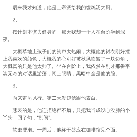
后来我才知道，他是上帝派给我的馊鸡汤大厨。
2、
按计划本该去健身的，那天我却一个人在台阶坐到深
夜。
大概草地上孩子们的笑声太热闹，大概他的衬衣刚好撞
上我喜欢的颜色，大概我的心刚好被秋风吹皱了一块边角，
大概真的只是他太帅了。坐在台阶上，我依然在刚才那番平
淡无奇的对话里游荡，闭上眼睛，黑暗中全是他的脸。
3、
向来雷厉风行。第二天发短信跟他表白。
悲哀的是，他连拒绝都不屑，只把我当成没心没肺的小
丫头，回了句，“别闹”。
软磨硬泡。一周后，他终于答应在咖啡馆见个面。