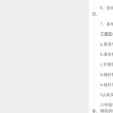
6、安
思。
7、各
三四五
a.英
b.课
c.开
d.做
e.做
f.认
六年级
备。继续训