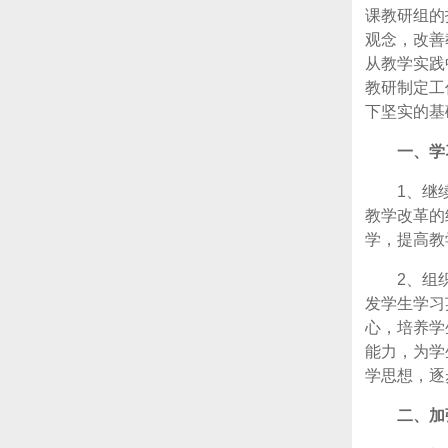
课教研组的
观念，改善
从教学实践
教研制定工
下坚实的基
一、学
1、继
教学改革的
学，提高教
2、组
发学生学习
心，培养学
能力，为学
学思想，逐
二、加