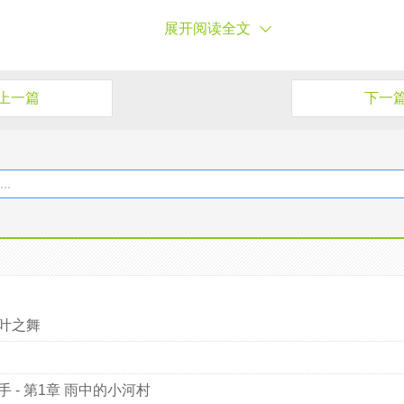
展开阅读全文
上一篇
下一
..
江东古铁渣的深远历史文化影响
新婚祝福的话
叶之舞
 - 第1章 雨中的小河村