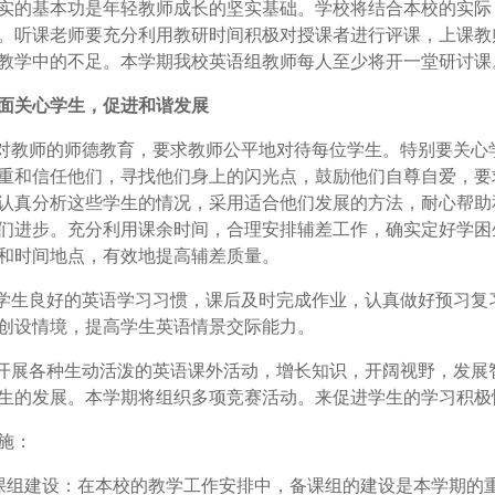
实的基本功是年轻教师成长的坚实基础。学校将结合本校的实际
。听课老师要充分利用教研时间积极对授课者进行评课，上课教
教学中的不足。本学期我校英语组教师每人至少将开一堂研讨课
面关心学生，促进和谐发展
强对教师的师德教育，要求教师公平地对待每位学生。特别要关心
重和信任他们，寻找他们身上的闪光点，鼓励他们自尊自爱，要
认真分析这些学生的情况，采用适合他们发展的方法，耐心帮助
们进步。充分利用课余时间，合理安排辅差工作，确实定好学困
和时间地点，有效地提高辅差质量。
养学生良好的英语学习习惯，课后及时完成作业，认真做好预习复
创设情境，提高学生英语情景交际能力。
极开展各种生动活泼的英语课外活动，增长知识，开阔视野，发展
生的发展。本学期将组织多项竞赛活动。来促进学生的学习积极
施：
课组建设：在本校的教学工作安排中，备课组的建设是本学期的