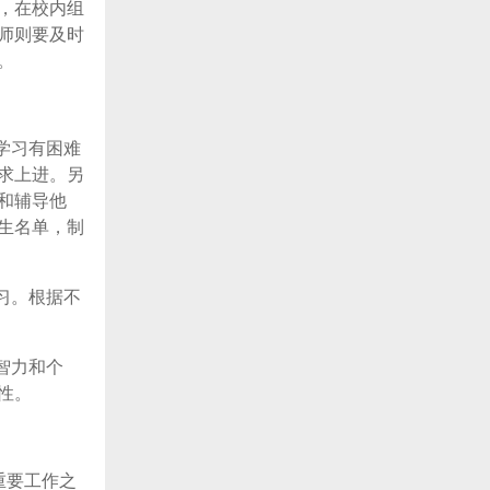
，在校内组
师则要及时
。
学习有困难
求上进。另
和辅导他
生名单，制
习。根据不
智力和个
性。
重要工作之