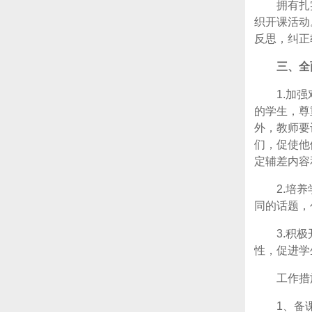
拥有扎
织开课活动
反思，纠正
三、全
1.加
的学生，尊
外，教师要
们，促使他
定辅差内容
2.培
同的话题，
3.积
性，促进学
工作措
1、备