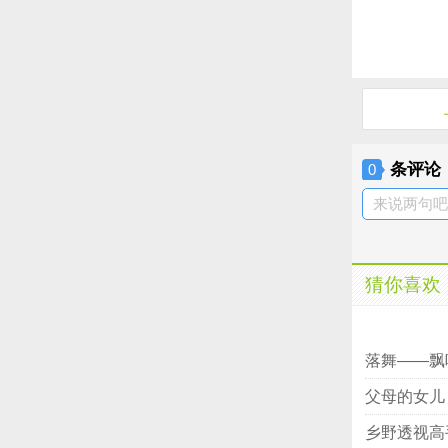
条评论
0
来说两句吧.
猜你喜欢
辰溪
落舞――飘
父母的女儿
乡野透视高手