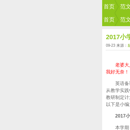
首页
范
首页
范
2017
09-23 来源：
老婆大
我好无奈！
英语备
从教学实践
教研制定计
以下是小编
201
本学期