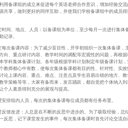
利用备课组的成立来促进每个英语老师合作意识，增加经验交流
源共享，做到更好的同伴互助，并使我们学校备课组中的成员得
定时间、地点、人员：以备课组为单位，至少每月一次进行集体
勤记录。
定每次备课内容：为了减少盲目性，开学初组织一次集体备课，
方向、重点研讨内容、教学时间的调配等宏观性的问题，再根据
本学科集体备课计划。各年级根据学科计划制定年级备课计划，
个教师都心中有数，使每次集体备课都有目的性、针对性、实效
讨论上课内容、重点、难点、注意点及学生容易出错的地方、教
教学策略等等，大家有备而来，发言踊跃，都自觉把个体纳入到
让个人素质得到充分的展现与提高。
理安排组内人员，每次的集体备课每位成员都有任务布置。
时反馈改进：人总是在不断的反思中进步的。为了吸取经验，总
一反思，记下课堂发生的事件，每次集体备课时首先讨论交流自