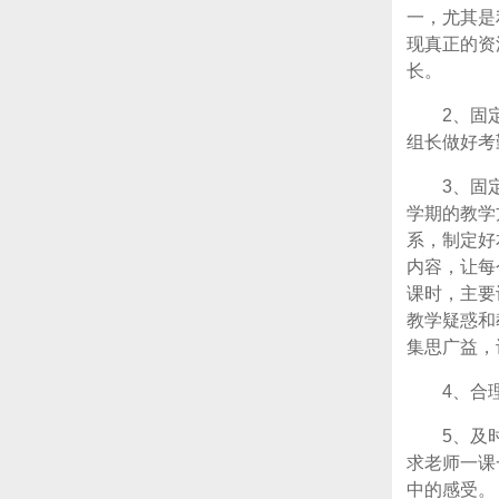
一，尤其是
现真正的资
长。
2、固
组长做好考
3、固
学期的教学
系，制定好
内容，让每
课时，主要
教学疑惑和
集思广益，
4、合
5、及
求老师一课
中的感受。