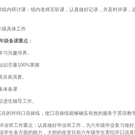
排组内研讨课：组内老师互听课，认真做好记录，并及时评课，
年级具体工作
年级备课重点：
语学习兴趣培养。
本知识尽量100%掌握
展英语表演赛。
好集体备课
好后进生辅导工作。
真实在的对待口语操练，使口语操练能够确实有效的服务于英语教
毕业班工作重点：认真做好毕业班工作，为六年级毕业复习做好
练学生各方面的能力，大胆的改变目前六年级学生害怕开口说英