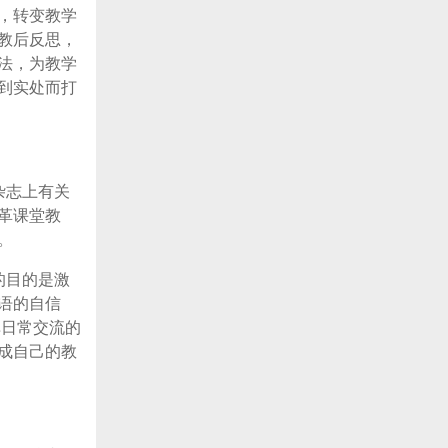
，转变教学
教后反思，
法，为教学
到实处而打
杂志上有关
革课堂教
。
的目的是激
语的自信
单日常交流的
成自己的教